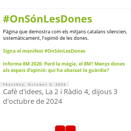
#OnSónLesDones
Pàgina que demostra com els mitjans catalans silencien,
sistemàticament, l'opinió de les dones.
Signa el manifest #OnSónLesDones
Informe 8M 2026: Perd la màgia, el 8M? Menys dones
als espais d’opinió: qui ha abaixat la guàrdia?
Thursday, October 3, 2024
Cafè d'idees, La 2 i Ràdio 4, dijous 3
d'octubre de 2024