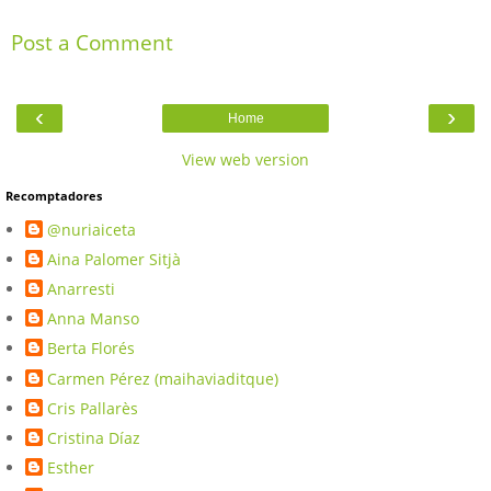
Post a Comment
‹
›
Home
View web version
Recomptadores
@nuriaiceta
Aina Palomer Sitjà
Anarresti
Anna Manso
Berta Florés
Carmen Pérez (maihaviaditque)
Cris Pallarès
Cristina Díaz
Esther