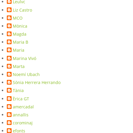
Leulvc
Liz Castro
MCO
Mònica
Magda
Maria B
Maria
Marina Vivó
Marta
Noemí Ubach
Sònia Herrera Herrando
Tània
Èrica GT
amercadal
annallis
corominaj
efonts