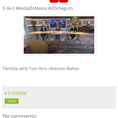
0 de 2 #AixòJaÉsMassa #2DeSeguits
Tertúlia amb Toni Aira i Antonio Baños.
a
5:15:00 PM
Share
No comments: