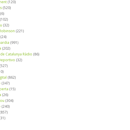
ment
(120)
ns
(520)
(6)
(102)
iu
(32)
e Robinson
(221)
(24)
uardia
(991)
a
(202)
 de Catalunya Ràdio
(86)
eportivo
(32)
(527)
10)
gital
(862)
é
(347)
berta
(15)
a
(26)
mou
(304)
e
(240)
(857)
(31)