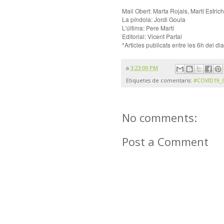
Mail Obert: Marta Rojals, Martí Estri
La píndola: Jordi Goula
L'última: Pere Martí
Editorial: Vicent Partal
*Articles publicats entre les 6h del di
a
3:23:00 PM
Etiquetes de comentaris:
#COVID19_
No comments:
Post a Comment