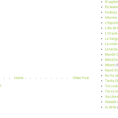
El suple
Els Mati
Fosbury
Informe
L'Esport
L'Illa d
L'Oracle
La Vang
La contr
La tarda
Mundo D
Més324
Mésnit
(
Nació Di
No ho s
Home
Older Post
Tarda O
)
Tot cost
Tot es 
Via Lliur
Vilaweb
tu diràs