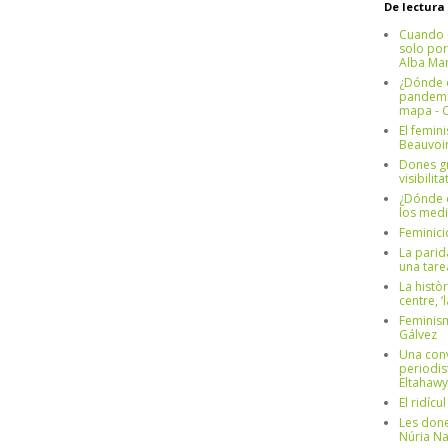
De lectura
Cuando 
solo por
Alba Mar
¿Dónde e
pandemia
mapa - C
El femin
Beauvoi
Dones g
visibilit
¿Dónde e
los medi
Feminici
La parid
una tar
La històr
centre, ‘
Feminism
Gálvez
Una conv
periodis
Eltahawy
El ridíc
Les done
Núria N