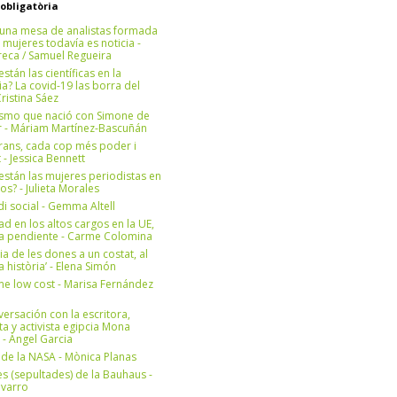
 obligatòria
una mesa de analistas formada
 mujeres todavía es noticia -
eca / Samuel Regueira
stán las científicas en la
? La covid-19 las borra del
ristina Sáez
ismo que nació con Simone de
r - Máriam Martínez-Bascuñán
rans, cada cop més poder i
at - Jessica Bennett
stán las mujeres periodistas en
os? - Julieta Morales
di social - Gemma Altell
ad en los altos cargos en la UE,
ea pendiente - Carme Colomina
ia de les dones a un costat, al
la història’ - Elena Simón
e low cost - Marisa Fernández
ersación con la escritora,
ta y activista egipcia Mona
 - Àngel Garcia
ul de la NASA - Mònica Planas
s (sepultades) de la Bauhaus -
avarro