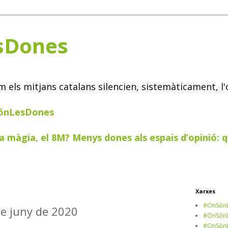
sDones
els mitjans catalans silencien, sistemàticament, l'
SónLesDones
a màgia, el 8M? Menys dones als espais d’opinió: q
Xarxes
#OnSónL
de juny de 2020
#OnSónL
#OnSónL