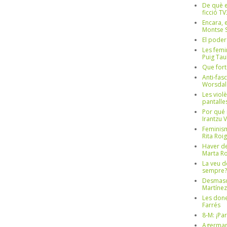
De què e
ficció TV
Encara, e
Montse S
El poder
Les femi
Puig Tau
Que fort
Anti-fas
Worsdal
Les viol
pantalle
Por qué 
Irantzu 
Feminism
Rita Roig
Haver de
Marta Ro
La veu d
sempre? 
Desmascul
Martínez
Les done
Farrés
8-M: ¡Pa
Agerman