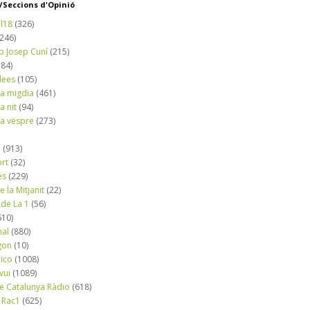
Seccions d'Opinió
l18
(326)
(246)
b Josep Cuní
(215)
184)
dees
(105)
a migdia
(461)
a nit
(94)
a vespre
(273)
a
(913)
ort
(32)
es
(229)
e la Mitjanit
(22)
 de La 1
(56)
610)
nal
(880)
gon
(10)
dico
(1008)
vui
(1089)
de Catalunya Ràdio
(618)
 Rac1
(625)