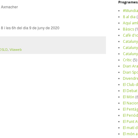
Programes/
ch Axmacher
#Mundia
8 al dia
Aquí am
a 8 i les 6h del dia 9 de juny de 2020
Bàsics
(
Cafè d'i
Cataluny
Cataluny
OSLD
,
Vilaweb
Cataluny
Crític
(5)
Diari Ar
Diari Sp
Divendr
El Club d
El Debat
El Món
(
El Nacio
El Pentà
El Perió
El Punt A
El matí 
El món a