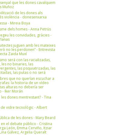
 senyal que les dones cavalquem
es Muñoz
bilització de les dones als
 és violència - donesenxarxa
ssa - Mireia Boya
isme dels homes - Anna Petrús
geu les convidades, gràcies -
Planas
uitectes juguen amb les mateixes
erò no les perdonen” - Entrevista
itecta Zaida Muxí
ismo será con las racializadas,
, les no binaries, las
ergentes, las psquiatrizadas, las
itadas, las putas o no será
bres que no querían escuchar a
rafas: la historia de un vídeo
tas alturas no debería ser
 - Iker Morán
n les dones mentrestant? - Tina
 de vidre tecnològic - Albert
ública de les dones - Mary Beard
 en el debate público - Cristina
rga León, Emma Cerviño, Itziar
ina Gálvez, Argelia Queralt