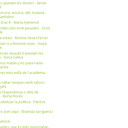
s queixen les dones? - Sense
3
ncore, ancora, still, todavía -
antolino
 d'un # - Marta Aymerich
nistes són molt pesades - Oriol
lé
a estàs! - Montse Veses Ferrer
cism is a feminist issue - Hope
e
ències sexuals travessen les
s - Anna Celma
nos matan y no pasa nada -
Varela
es més enllà de l'acadèmia -
 saltar tanques amb talons -
jals
e l’experiència o dels de
- Berta Florés
initzar la política - Patrícia
s som aquí - Elisenda Soriguera i
ramos!
ades, que és més suportable -