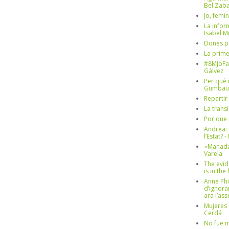
Bel Zaba
Jo, femin
La infor
Isabel 
Dones p
La prim
#8MJoFa
Gálvez
Per què 
Gumbau
Repartir
La trans
Por que 
Andrea: 
l’Estat? 
«Manada
Varela
The evid
is in th
Anne Phi
d’ignora
ara l’as
Mujeres 
Cerdá
No fue m