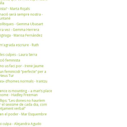
lla
ista? - Marta Rojals
mació serà sempre nostra -
Muntané
olítiques - Gemma Ubasart
era vez - Gemma Herrera
igVaga - Marisa Fernández
m'agrada escriure - Ruth
 les culpes - Laura Serra
ició feminista
no us faci por - Irene Jaume
un feminicidi “perfecte” per a
- Neus Tur
s» d’homes normals - Irantzu
ence is mounting – a man’s place
e home - Hadley Freeman
llips: “Les dones no hauríem
r el sexisme de cada dia, com
setjament verbal”
en el poder - Mar Esquembre
i culpa - Alejandra Agudo