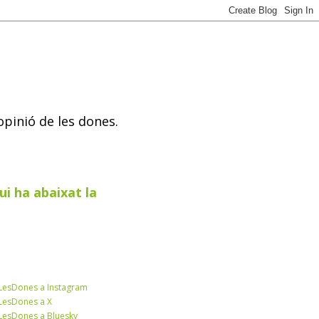
opinió de les dones.
ui ha abaixat la
esDones a Instagram
esDones a X
esDones a Bluesky