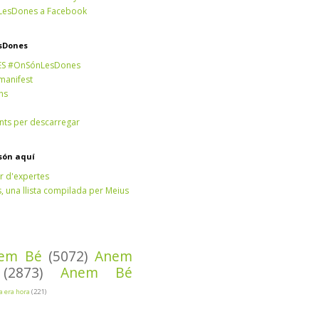
esDones a Facebook
sDones
ES #OnSónLesDones
 manifest
ns
ts per descarregar
són aquí
r d'expertes
 una llista compilada per Meius
em Bé
(5072)
Anem
(2873)
Anem Bé
Ja era hora
(221)