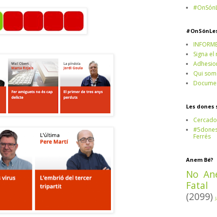
#OnSónL
#OnSónLe
INFORM
Signa el
Adhesio
Qui som
Documen
Les dones 
Cercado
#5dones,
Ferrés
Anem Bé?
No An
Fatal
(2099)