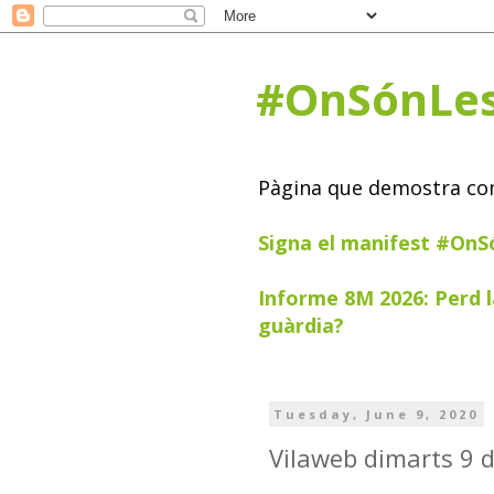
#OnSónLe
Pàgina que demostra com 
Signa el manifest #On
Informe 8M 2026: Perd l
guàrdia?
Tuesday, June 9, 2020
Vilaweb dimarts 9 