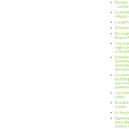
Borden,
- Lourd
La invisi
mitjans,
L'argama
El femin
No magre
Mònica 
“Les arq
regles p
a l’arqu
El femin
las trans
neurodiv
discapac
Los hom
las fotóg
que a es
polémico
I on ere
Vallès
El sostre
Cuesta
La veu p
Expertas
Ares, Ma
Gómez, L