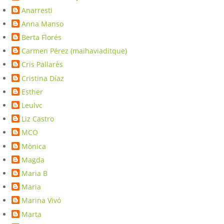
Anarresti
Anna Manso
Berta Florés
Carmen Pérez (maihaviaditque)
Cris Pallarès
Cristina Díaz
Esther
Leulvc
Liz Castro
MCO
Mònica
Magda
Maria B
Maria
Marina Vivó
Marta