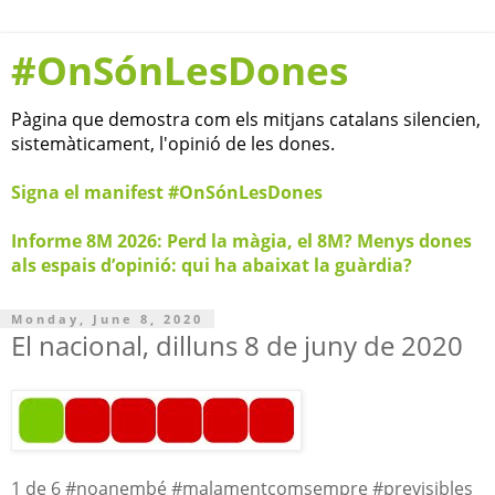
#OnSónLesDones
Pàgina que demostra com els mitjans catalans silencien,
sistemàticament, l'opinió de les dones.
Signa el manifest #OnSónLesDones
Informe 8M 2026: Perd la màgia, el 8M? Menys dones
als espais d’opinió: qui ha abaixat la guàrdia?
Monday, June 8, 2020
El nacional, dilluns 8 de juny de 2020
1 de 6 #noanembé #malamentcomsempre #previsibles