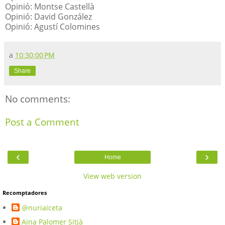
Opinió: Montse Castellà
Opinió: David González
Opinió: Agustí Colomines
a
10:30:00 PM
Share
No comments:
Post a Comment
‹
›
Home
View web version
Recomptadores
@nuriaiceta
Aina Palomer Sitjà