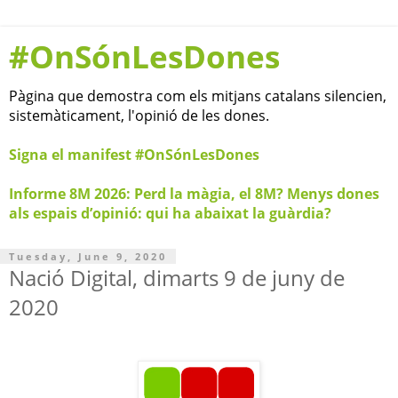
#OnSónLesDones
Pàgina que demostra com els mitjans catalans silencien,
sistemàticament, l'opinió de les dones.
Signa el manifest #OnSónLesDones
Informe 8M 2026: Perd la màgia, el 8M? Menys dones
als espais d’opinió: qui ha abaixat la guàrdia?
Tuesday, June 9, 2020
Nació Digital, dimarts 9 de juny de
2020