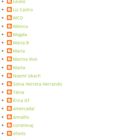
Leulvc
Liz Castro
MCO
Mònica
Magda
Maria B
Maria
Marina Vivó
Marta
Noemí Ubach
Sònia Herrera Herrando
Tània
Èrica GT
amercadal
annallis
corominaj
efonts