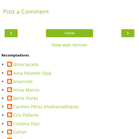
Post a Comment
‹
›
Home
View web version
Recomptadores
@nuriaiceta
Aina Palomer Sitjà
Anarresti
Anna Manso
Berta Florés
Carmen Pérez (maihaviaditque)
Cris Pallarès
Cristina Díaz
Esther