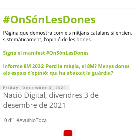
#OnSónLesDones
Pàgina que demostra com els mitjans catalans silencien,
sistemàticament, l'opinió de les dones.
Signa el manifest #OnSónLesDones
Informe 8M 2026: Perd la màgia, el 8M? Menys dones
als espais d’opinió: qui ha abaixat la guàrdia?
Friday, December 3, 2021
Nació Digital, divendres 3 de
desembre de 2021
0 d'1 #AvuiNoToca