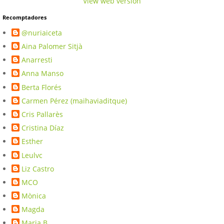
View web version
Recomptadores
@nuriaiceta
Aina Palomer Sitjà
Anarresti
Anna Manso
Berta Florés
Carmen Pérez (maihaviaditque)
Cris Pallarès
Cristina Díaz
Esther
Leulvc
Liz Castro
MCO
Mònica
Magda
Maria B