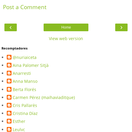
Post a Comment
‹
›
Home
View web version
Recomptadores
@nuriaiceta
Aina Palomer Sitjà
Anarresti
Anna Manso
Berta Florés
Carmen Pérez (maihaviaditque)
Cris Pallarès
Cristina Díaz
Esther
Leulvc