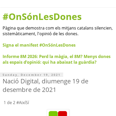
#OnSónLesDones
Pàgina que demostra com els mitjans catalans silencien,
sistemàticament, l'opinió de les dones.
Signa el manifest #OnSónLesDones
Informe 8M 2026: Perd la màgia, el 8M? Menys dones
als espais d’opinió: qui ha abaixat la guàrdia?
Sunday, December 19, 2021
Nació Digital, diumenge 19 de
desembre de 2021
1 de 2 #AixíSí