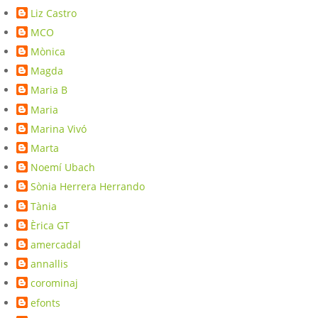
Liz Castro
MCO
Mònica
Magda
Maria B
Maria
Marina Vivó
Marta
Noemí Ubach
Sònia Herrera Herrando
Tània
Èrica GT
amercadal
annallis
corominaj
efonts