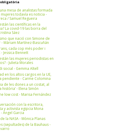
 obligatòria
una mesa de analistas formada
 mujeres todavía es noticia -
eca / Samuel Regueira
stán las científicas en la
? La covid-19 las borra del
ristina Sáez
ismo que nació con Simone de
r - Máriam Martínez-Bascuñán
rans, cada cop més poder i
at - Jessica Bennett
stán las mujeres periodistas en
os? - Julieta Morales
di social - Gemma Altell
ad en los altos cargos en la UE,
ea pendiente - Carme Colomina
ia de les dones a un costat, al
la història’ - Elena Simón
e low cost - Marisa Fernández
ersación con la escritora,
ta y activista egipcia Mona
 - Àngel Garcia
ul de la NASA - Mònica Planas
s (sepultades) de la Bauhaus -
avarro