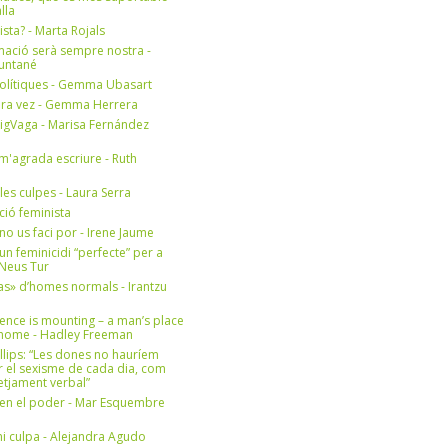
lla
ista? - Marta Rojals
mació serà sempre nostra -
Muntané
olítiques - Gemma Ubasart
era vez - Gemma Herrera
igVaga - Marisa Fernández
m'agrada escriure - Ruth
 les culpes - Laura Serra
ició feminista
no us faci por - Irene Jaume
un feminicidi “perfecte” per a
- Neus Tur
s» d’homes normals - Irantzu
ence is mounting – a man’s place
e home - Hadley Freeman
llips: “Les dones no hauríem
r el sexisme de cada dia, com
setjament verbal”
en el poder - Mar Esquembre
i culpa - Alejandra Agudo