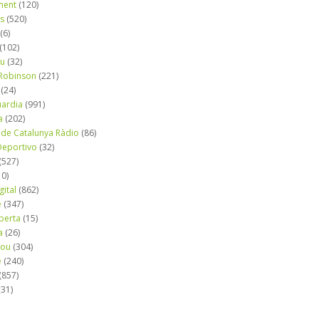
ment
(120)
ns
(520)
(6)
(102)
iu
(32)
e Robinson
(221)
(24)
uardia
(991)
a
(202)
 de Catalunya Ràdio
(86)
eportivo
(32)
(527)
10)
gital
(862)
é
(347)
berta
(15)
a
(26)
mou
(304)
e
(240)
(857)
(31)