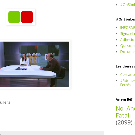
#OnSónL
#OnSónLe
INFORM
Signa el
Adhesio
Qui som
Documen
Les dones 
Cercado
#5dones,
Ferrés
Anem Bé?
uilera
No An
Fatal
(2099)