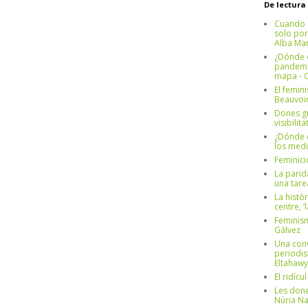
De lectura
Cuando 
solo por
Alba Mar
¿Dónde e
pandemia
mapa - C
El femin
Beauvoi
Dones g
visibilit
¿Dónde e
los medi
Feminici
La parid
una tar
La històr
centre, ‘
Feminism
Gálvez
Una conv
periodis
Eltahawy
El ridíc
Les done
Núria N