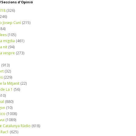
Seccions d'Opinió
l18
(326)
(246)
b Josep Cuní
(215)
184)
dees
(105)
a migdia
(461)
a nit
(94)
a vespre
(273)
a
(913)
ort
(32)
es
(229)
e la Mitjanit
(22)
 de La 1
(56)
610)
nal
(880)
gon
(10)
dico
(1008)
vui
(1089)
de Catalunya Ràdio
(618)
 Rac1
(625)