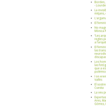
Borden,
- Lourd
La invisi
mitjans,
L'argama
El femin
No magre
Mònica 
“Les arq
regles p
a l’arqu
El femin
las trans
neurodiv
discapac
Los hom
las fotóg
que a es
polémico
I on ere
Vallès
El sostre
Cuesta
La veu p
Expertas
Ares, Ma
Gómez, L