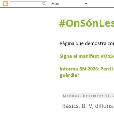
#OnSónLe
Pàgina que demostra com 
Signa el manifest #On
Informe 8M 2026: Perd l
guàrdia?
Monday, December 13, 
Bàsics, BTV, dillun