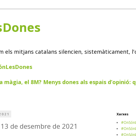
sDones
els mitjans catalans silencien, sistemàticament, l'
SónLesDones
a màgia, el 8M? Menys dones als espais d’opinió: q
2021
Xarxes
#OnSónL
s 13 de desembre de 2021
#OnSónL
#OnSónL