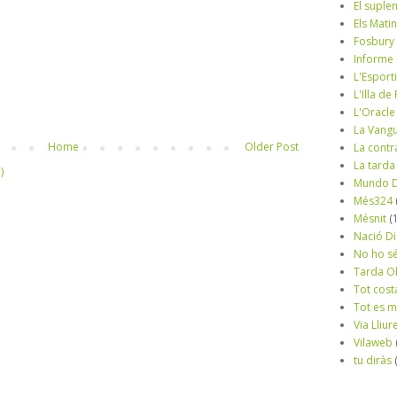
El suple
Els Mati
Fosbury
Informe
L'Esport
L'Illa d
L'Oracle
La Vang
Home
Older Post
La contr
La tarda
)
Mundo D
Més324
Mésnit
(
Nació Di
No ho s
Tarda O
Tot cost
Tot es 
Via Lliur
Vilaweb
tu diràs