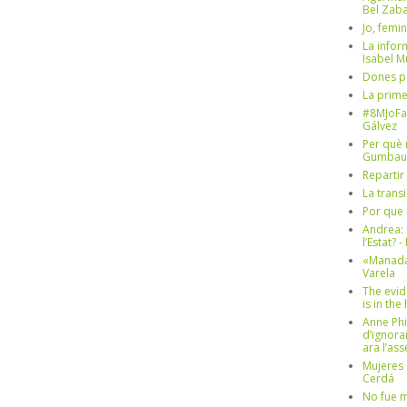
Bel Zaba
Jo, femin
La infor
Isabel 
Dones p
La prim
#8MJoFa
Gálvez
Per què 
Gumbau
Repartir
La trans
Por que 
Andrea: 
l’Estat? 
«Manada
Varela
The evid
is in th
Anne Phi
d’ignora
ara l’as
Mujeres 
Cerdá
No fue m