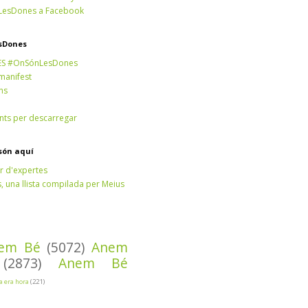
esDones a Facebook
sDones
ES #OnSónLesDones
 manifest
ns
ts per descarregar
són aquí
r d'expertes
 una llista compilada per Meius
em Bé
(5072)
Anem
(2873)
Anem Bé
Ja era hora
(221)