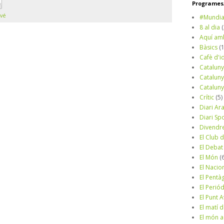
Programes/
vé
#Mundia
8 al dia
Aquí am
Bàsics
(
Cafè d'i
Cataluny
Cataluny
Cataluny
Crític
(5)
Diari Ar
Diari Sp
Divendr
El Club d
El Debat
El Món
(
El Nacio
El Pentà
El Perió
El Punt A
El matí 
El món a