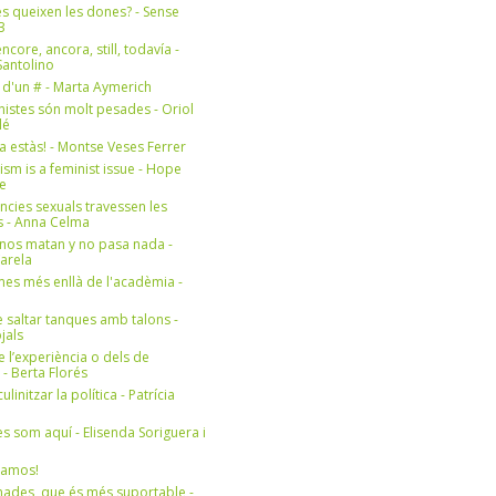
s queixen les dones? - Sense
3
ncore, ancora, still, todavía -
antolino
 d'un # - Marta Aymerich
nistes són molt pesades - Oriol
lé
a estàs! - Montse Veses Ferrer
cism is a feminist issue - Hope
e
ències sexuals travessen les
s - Anna Celma
nos matan y no pasa nada -
Varela
es més enllà de l'acadèmia -
 saltar tanques amb talons -
jals
e l’experiència o dels de
- Berta Florés
initzar la política - Patrícia
s som aquí - Elisenda Soriguera i
ramos!
ades, que és més suportable -