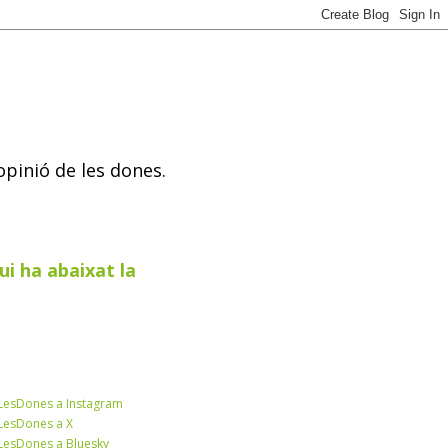
opinió de les dones.
ui ha abaixat la
esDones a Instagram
esDones a X
esDones a Bluesky