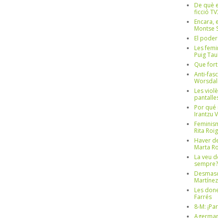
De què e
ficció TV
Encara, e
Montse S
El poder
Les femi
Puig Tau
Que fort
Anti-fas
Worsdal
Les viol
pantalle
Por qué 
Irantzu 
Feminism
Rita Roig
Haver de
Marta Ro
La veu d
sempre? 
Desmascul
Martínez
Les done
Farrés
8-M: ¡Pa
Agerman