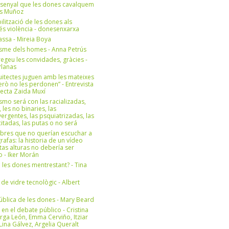
 senyal que les dones cavalquem
es Muñoz
bilització de les dones als
 és violència - donesenxarxa
ssa - Mireia Boya
isme dels homes - Anna Petrús
geu les convidades, gràcies -
Planas
uitectes juguen amb les mateixes
erò no les perdonen” - Entrevista
itecta Zaida Muxí
ismo será con las racializadas,
, les no binaries, las
ergentes, las psquiatrizadas, las
itadas, las putas o no será
bres que no querían escuchar a
rafas: la historia de un vídeo
tas alturas no debería ser
 - Iker Morán
n les dones mentrestant? - Tina
 de vidre tecnològic - Albert
ública de les dones - Mary Beard
 en el debate público - Cristina
rga León, Emma Cerviño, Itziar
ina Gálvez, Argelia Queralt