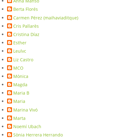
Anna Manso
Berta Florés
Carmen Pérez (maihaviaditque)
Cris Pallarès
Cristina Díaz
Esther
Leulvc
Liz Castro
MCO
Mònica
Magda
Maria B
Maria
Marina Vivó
Marta
Noemí Ubach
Sònia Herrera Herrando