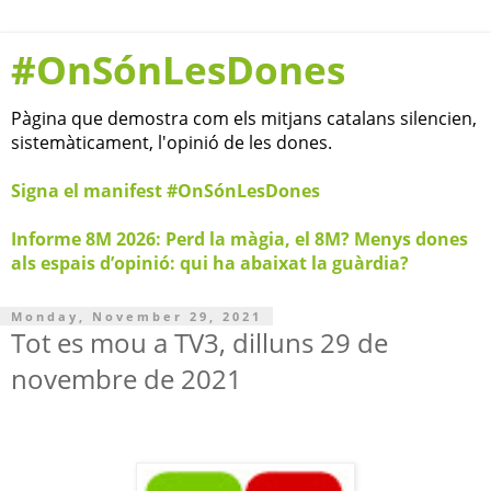
#OnSónLesDones
Pàgina que demostra com els mitjans catalans silencien,
sistemàticament, l'opinió de les dones.
Signa el manifest #OnSónLesDones
Informe 8M 2026: Perd la màgia, el 8M? Menys dones
als espais d’opinió: qui ha abaixat la guàrdia?
Monday, November 29, 2021
Tot es mou a TV3, dilluns 29 de
novembre de 2021