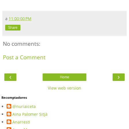
a
11:00:00 PM
Share
No comments:
Post a Comment
‹
›
Home
View web version
Recomptadores
@nuriaiceta
Aina Palomer Sitjà
Anarresti