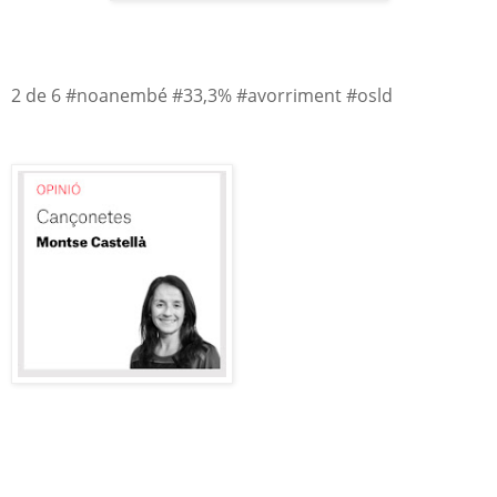
2 de 6 #noanembé #33,3% #avorriment #osld