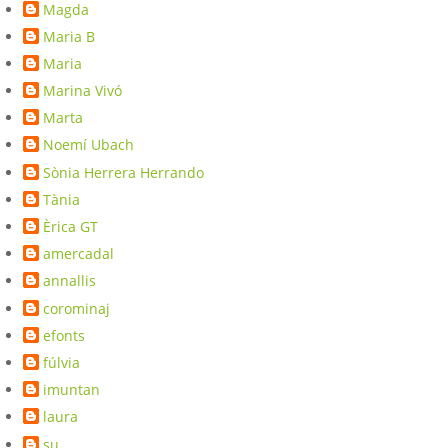
Magda
Maria B
Maria
Marina Vivó
Marta
Noemí Ubach
Sònia Herrera Herrando
Tània
Èrica GT
amercadal
annallis
corominaj
efonts
fúlvia
imuntan
laura
su