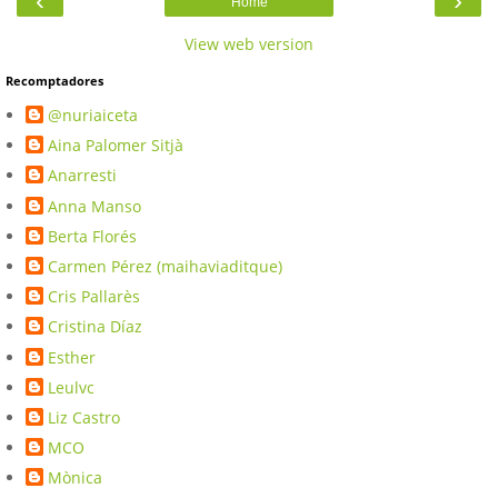
‹
›
Home
View web version
Recomptadores
@nuriaiceta
Aina Palomer Sitjà
Anarresti
Anna Manso
Berta Florés
Carmen Pérez (maihaviaditque)
Cris Pallarès
Cristina Díaz
Esther
Leulvc
Liz Castro
MCO
Mònica