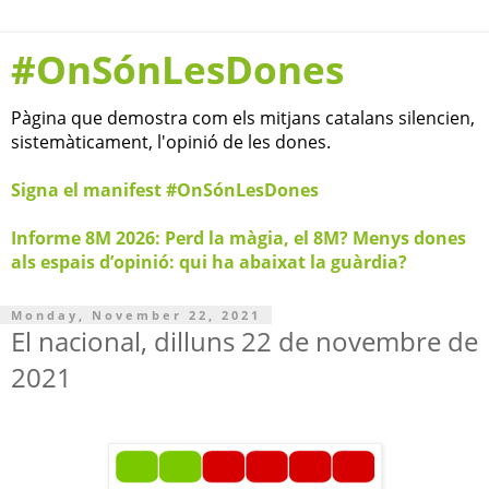
#OnSónLesDones
Pàgina que demostra com els mitjans catalans silencien,
sistemàticament, l'opinió de les dones.
Signa el manifest #OnSónLesDones
Informe 8M 2026: Perd la màgia, el 8M? Menys dones
als espais d’opinió: qui ha abaixat la guàrdia?
Monday, November 22, 2021
El nacional, dilluns 22 de novembre de
2021