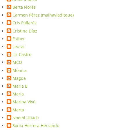
Berta Florés
Carmen Pérez (maihaviaditque)
Cris Pallarès
Cristina Díaz
Esther
Leulvc
Liz Castro
MCO
Mònica
Magda
Maria B
Maria
Marina Vivó
Marta
Noemí Ubach
Sònia Herrera Herrando