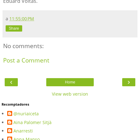
Eduard Voltas.
a
11:55:00 PM
Share
No comments:
Post a Comment
‹
›
Home
View web version
Recomptadores
@nuriaiceta
Aina Palomer Sitjà
Anarresti
Anna Manso