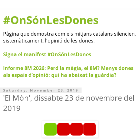
#OnSónLesDones
Pàgina que demostra com els mitjans catalans silencien,
sistemàticament, l'opinió de les dones.
Signa el manifest #OnSónLesDones
Informe 8M 2026: Perd la màgia, el 8M? Menys dones
als espais d’opinió: qui ha abaixat la guàrdia?
Saturday, November 23, 2019
'El Món', dissabte 23 de novembre del
2019