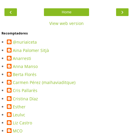
‹
›
Home
View web version
Recomptadores
@nuriaiceta
Aina Palomer Sitjà
Anarresti
Anna Manso
Berta Florés
Carmen Pérez (maihaviaditque)
Cris Pallarès
Cristina Díaz
Esther
Leulvc
Liz Castro
MCO