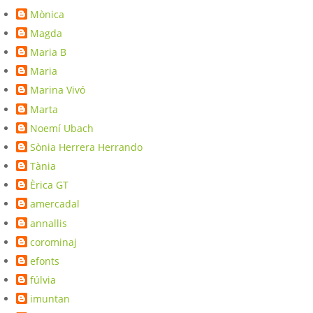
Mònica
Magda
Maria B
Maria
Marina Vivó
Marta
Noemí Ubach
Sònia Herrera Herrando
Tània
Èrica GT
amercadal
annallis
corominaj
efonts
fúlvia
imuntan