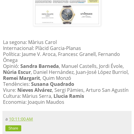
La segona: Màrius Carol
Internacional: Plàcid Garcia-Planas
Política: Jaume V. Aroca, Francesc Granell, Fernando
Ónega
Opinió:
Sandra Barneda
, Manuel Castells, Jordi Évole,
Núria Escur
, Daniel Hernández, Juan-José López Burriol,
Remei Margarit
, Quim Monzó
Tendències:
Susana Quadrado
Viure:
Nieves Alvárez
, Sergi Pàmies, Arturo San Agustín
Cultura: Màrius Serra,
Llucia Ramis
Economia: Joaquin Maudos
a
10:11:00 AM
Share