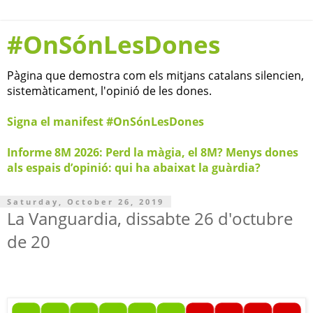
#OnSónLesDones
Pàgina que demostra com els mitjans catalans silencien,
sistemàticament, l'opinió de les dones.
Signa el manifest #OnSónLesDones
Informe 8M 2026: Perd la màgia, el 8M? Menys dones
als espais d’opinió: qui ha abaixat la guàrdia?
Saturday, October 26, 2019
La Vanguardia, dissabte 26 d'octubre
de 20