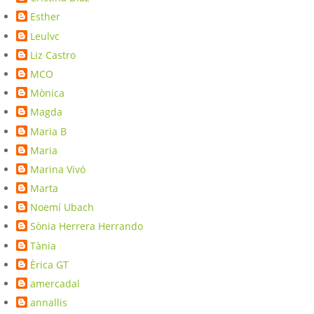
Esther
Leulvc
Liz Castro
MCO
Mònica
Magda
Maria B
Maria
Marina Vivó
Marta
Noemí Ubach
Sònia Herrera Herrando
Tània
Èrica GT
amercadal
annallis