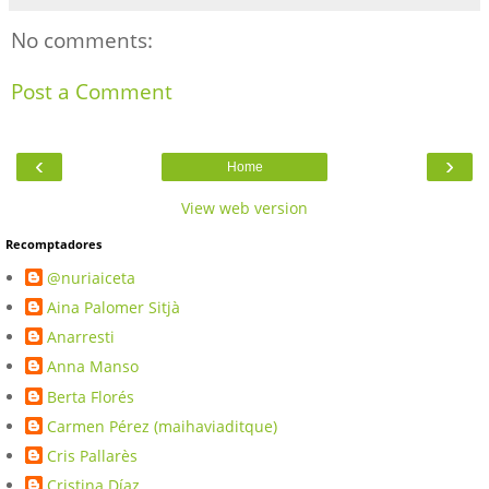
No comments:
Post a Comment
‹
›
Home
View web version
Recomptadores
@nuriaiceta
Aina Palomer Sitjà
Anarresti
Anna Manso
Berta Florés
Carmen Pérez (maihaviaditque)
Cris Pallarès
Cristina Díaz