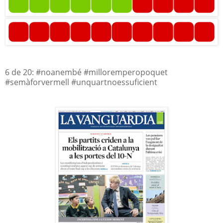
6 de 20: #noanembé #milloremperopoquet
#semàforvermell #unquartnoessuficient