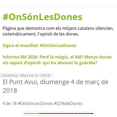
#OnSónLesDones
Pàgina que demostra com els mitjans catalans silencien,
sistemàticament, l'opinió de les dones.
Signa el manifest #OnSónLesDones
Informe 8M 2026: Perd la màgia, el 8M? Menys dones
als espais d’opinió: qui ha abaixat la guàrdia?
Sunday, March 4, 2018
El Punt Avui, diumenge 4 de març de
2018
4 de 18 #OnSónLesDones #22%deDones