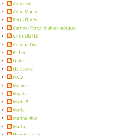
Anarresti
Anna Manso
Berta Florés
Carmen Pérez (maihaviaditque)
Cris Pallarès
Cristina Díaz
Esther
Leulvc
Liz Castro
MCO
Mònica
Magda
Maria B
Maria
Marina Vivó
Marta
Noemí Ubach