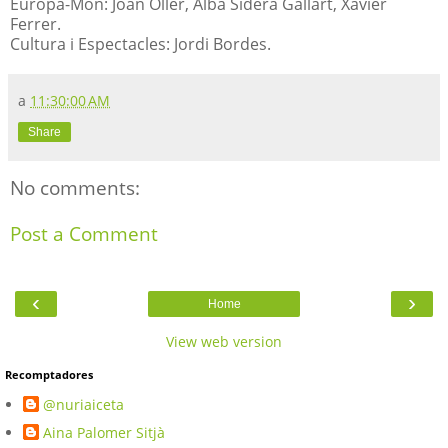
Europa-Món: Joan Oller, Alba Sidera Gallart, Xavier
Ferrer.
Cultura i Espectacles: Jordi Bordes.
a
11:30:00 AM
Share
No comments:
Post a Comment
‹
›
Home
View web version
Recomptadores
@nuriaiceta
Aina Palomer Sitjà