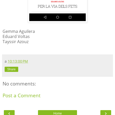
Gemma Aguilera
Eduard Voltas
Tayssir Azouz
a
10:13:00 PM
Share
No comments:
Post a Comment
‹
›
Home