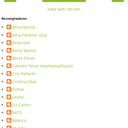
View web version
Recomptadores
@nuriaiceta
Aina Palomer Sitjà
Anarresti
Anna Manso
Berta Florés
Carmen Pérez (maihaviaditque)
Cris Pallarès
Cristina Díaz
Esther
Leulvc
Liz Castro
MCO
Mònica