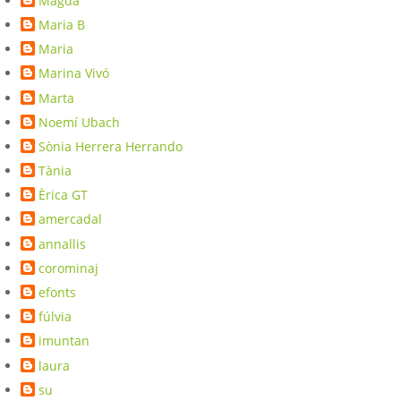
Magda
Maria B
Maria
Marina Vivó
Marta
Noemí Ubach
Sònia Herrera Herrando
Tània
Èrica GT
amercadal
annallis
corominaj
efonts
fúlvia
imuntan
laura
su