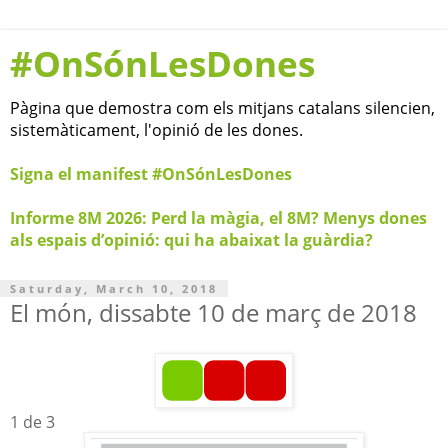
#OnSónLesDones
Pàgina que demostra com els mitjans catalans silencien,
sistemàticament, l'opinió de les dones.
Signa el manifest #OnSónLesDones
Informe 8M 2026: Perd la màgia, el 8M? Menys dones
als espais d’opinió: qui ha abaixat la guàrdia?
Saturday, March 10, 2018
El món, dissabte 10 de març de 2018
1 de 3