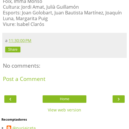
Foix, Imma Monsó
Cultura: Jordi Amat, Julià Guillamón
Esports: Joan Golobart, Juan Bautista Martínez, Joaquín
Luna, Margarita Puig
Viure: Isabel Clarós
a
11:30:00 PM
Share
No comments:
Post a Comment
‹
›
Home
View web version
Recomptadores
@nuriaiceta