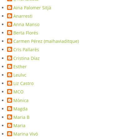
Aina Palomer Sitjà
Anarresti
Anna Manso
Berta Florés
Carmen Pérez (maihaviaditque)
Cris Pallarès
Cristina Díaz
Esther
Leulvc
Liz Castro
MCO
Mònica
Magda
Maria B
Maria
Marina Vivó