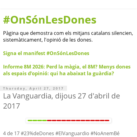
#OnSónLesDones
Pàgina que demostra com els mitjans catalans silencien,
sistemàticament, l'opinió de les dones.
Signa el manifest #OnSónLesDones
Informe 8M 2026: Perd la màgia, el 8M? Menys dones
als espais d’opinió: qui ha abaixat la guàrdia?
Thursday, April 27, 2017
La Vanguardia, dijous 27 d'abril de
2017
4 de 17 #23%deDones #ElVanguardio #NoAnemBé