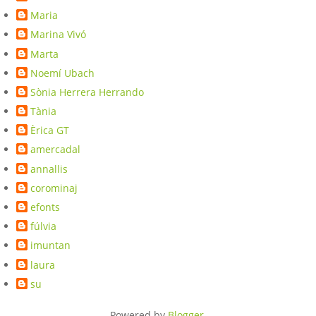
Maria
Marina Vivó
Marta
Noemí Ubach
Sònia Herrera Herrando
Tània
Èrica GT
amercadal
annallis
corominaj
efonts
fúlvia
imuntan
laura
su
Powered by
Blogger
.