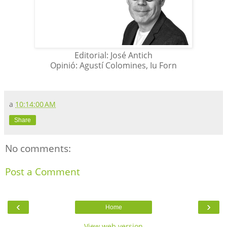
Editorial: José Antich
Opinió: Agustí Colomines, Iu Forn
a
10:14:00 AM
Share
No comments:
Post a Comment
‹
›
Home
View web version