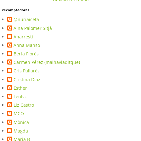
Recomptadores
@nuriaiceta
Aina Palomer Sitjà
Anarresti
Anna Manso
Berta Florés
Carmen Pérez (maihaviaditque)
Cris Pallarès
Cristina Díaz
Esther
Leulvc
Liz Castro
MCO
Mònica
Magda
Maria B