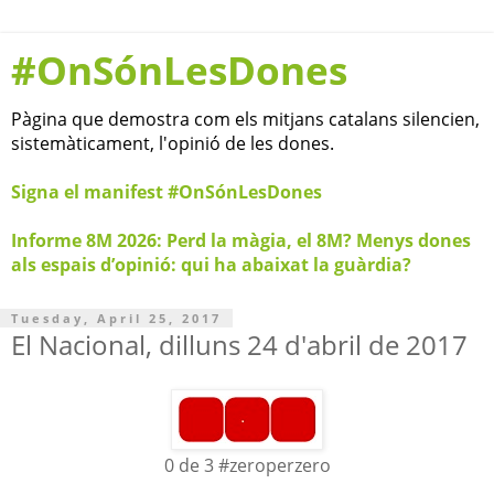
#OnSónLesDones
Pàgina que demostra com els mitjans catalans silencien,
sistemàticament, l'opinió de les dones.
Signa el manifest #OnSónLesDones
Informe 8M 2026: Perd la màgia, el 8M? Menys dones
als espais d’opinió: qui ha abaixat la guàrdia?
Tuesday, April 25, 2017
El Nacional, dilluns 24 d'abril de 2017
0 de 3 #zeroperzero