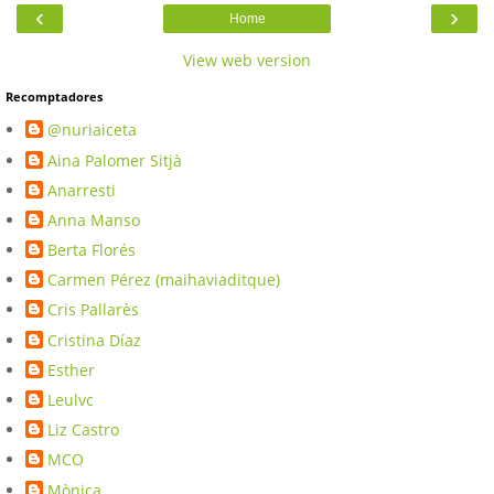
‹
›
Home
View web version
Recomptadores
@nuriaiceta
Aina Palomer Sitjà
Anarresti
Anna Manso
Berta Florés
Carmen Pérez (maihaviaditque)
Cris Pallarès
Cristina Díaz
Esther
Leulvc
Liz Castro
MCO
Mònica