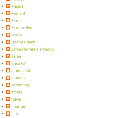
Magda
Maria B
Maria
Marina Vivó
Marta
Noemí Ubach
Sònia Herrera Herrando
Tània
Èrica GT
amercadal
annallis
corominaj
efonts
fúlvia
imuntan
laura