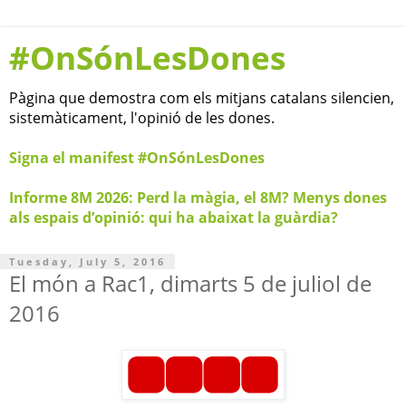
#OnSónLesDones
Pàgina que demostra com els mitjans catalans silencien,
sistemàticament, l'opinió de les dones.
Signa el manifest #OnSónLesDones
Informe 8M 2026: Perd la màgia, el 8M? Menys dones
als espais d’opinió: qui ha abaixat la guàrdia?
Tuesday, July 5, 2016
El món a Rac1, dimarts 5 de juliol de
2016