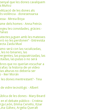
 senyal que les dones cavalquem
es Muñoz
bilització de les dones als
 és violència - donesenxarxa
ssa - Mireia Boya
isme dels homes - Anna Petrús
geu les convidades, gràcies -
Planas
uitectes juguen amb les mateixes
erò no les perdonen” - Entrevista
itecta Zaida Muxí
ismo será con las racializadas,
, les no binaries, las
ergentes, las psquiatrizadas, las
itadas, las putas o no será
bres que no querían escuchar a
rafas: la historia de un vídeo
tas alturas no debería ser
 - Iker Morán
n les dones mentrestant? - Tina
 de vidre tecnològic - Albert
ública de les dones - Mary Beard
 en el debate público - Cristina
rga León, Emma Cerviño, Itziar
ina Gálvez, Argelia Queralt