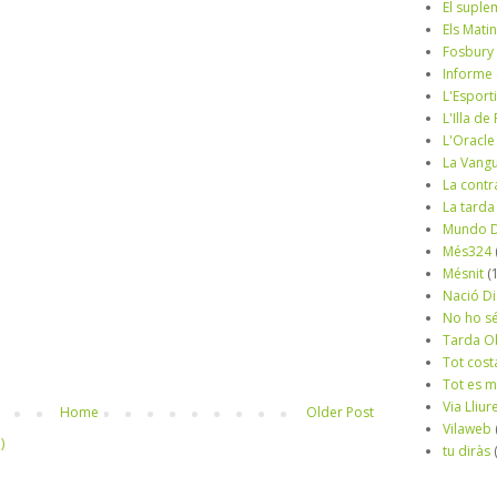
El suple
Els Mati
Fosbury
Informe
L'Esport
L'Illa d
L'Oracle
La Vang
La contr
La tarda
Mundo D
Més324
Mésnit
(
Nació Di
No ho s
Tarda O
Tot cost
Tot es 
Via Lliur
Home
Older Post
Vilaweb
)
tu diràs