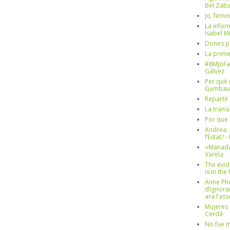
Bel Zaba
Jo, femin
La infor
Isabel 
Dones p
La prim
#8MJoFa
Gálvez
Per què 
Gumbau
Repartir
La trans
Por que 
Andrea: 
l’Estat? 
«Manada
Varela
The evid
is in th
Anne Phi
d’ignora
ara l’as
Mujeres 
Cerdá
No fue m