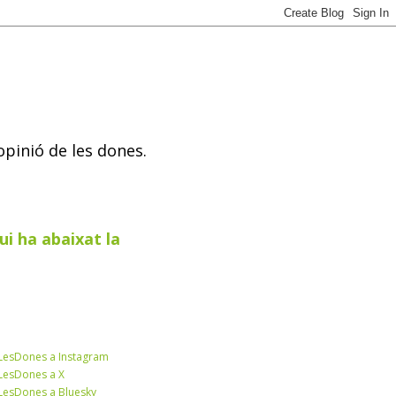
opinió de les dones.
ui ha abaixat la
esDones a Instagram
esDones a X
esDones a Bluesky