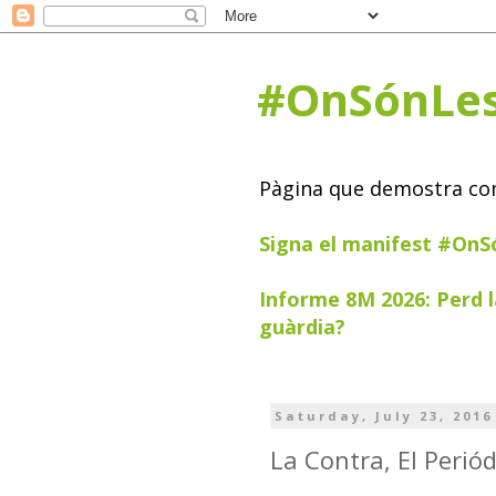
#OnSónLe
Pàgina que demostra com 
Signa el manifest #On
Informe 8M 2026: Perd l
guàrdia?
Saturday, July 23, 2016
La Contra, El Periód