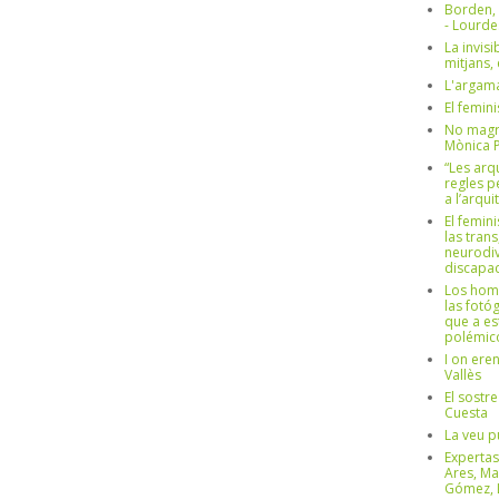
Borden,
- Lourd
La invisi
mitjans,
L'argama
El femin
No magre
Mònica 
“Les arq
regles p
a l’arqu
El femin
las trans
neurodiv
discapac
Los hom
las fotóg
que a es
polémico
I on ere
Vallès
El sostre
Cuesta
La veu p
Expertas
Ares, Ma
Gómez, L