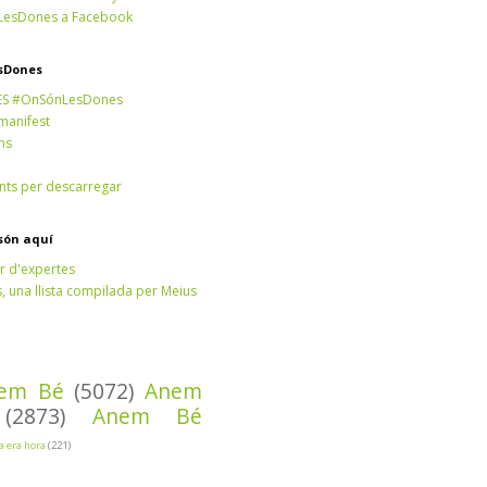
esDones a Facebook
sDones
ES #OnSónLesDones
 manifest
ns
ts per descarregar
són aquí
r d'expertes
 una llista compilada per Meius
em Bé
(5072)
Anem
(2873)
Anem Bé
Ja era hora
(221)