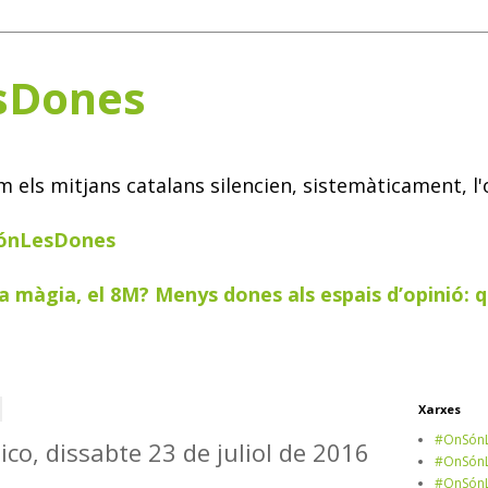
sDones
els mitjans catalans silencien, sistemàticament, l'
SónLesDones
a màgia, el 8M? Menys dones als espais d’opinió: q
Xarxes
#OnSónL
ico, dissabte 23 de juliol de 2016
#OnSónL
#OnSónL