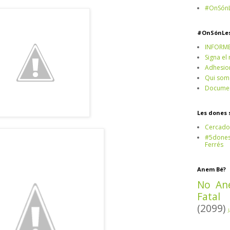
#OnSónL
#OnSónLe
INFORM
Signa el
Adhesio
Qui som
Documen
Les dones 
Cercado
#5dones,
Ferrés
Anem Bé?
No An
Fatal
(2099)