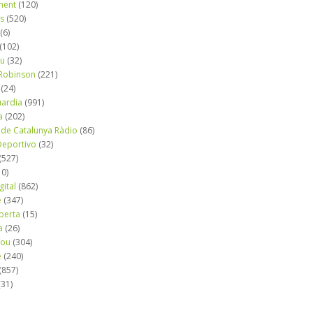
ment
(120)
ns
(520)
(6)
(102)
iu
(32)
e Robinson
(221)
(24)
uardia
(991)
a
(202)
 de Catalunya Ràdio
(86)
eportivo
(32)
(527)
10)
gital
(862)
é
(347)
berta
(15)
a
(26)
mou
(304)
e
(240)
(857)
(31)