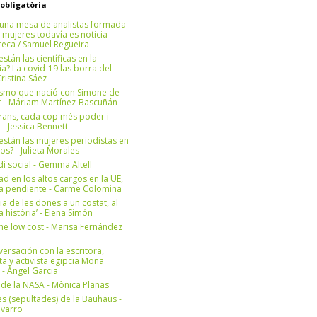
 obligatòria
una mesa de analistas formada
 mujeres todavía es noticia -
eca / Samuel Regueira
stán las científicas en la
? La covid-19 las borra del
ristina Sáez
ismo que nació con Simone de
r - Máriam Martínez-Bascuñán
rans, cada cop més poder i
at - Jessica Bennett
stán las mujeres periodistas en
os? - Julieta Morales
di social - Gemma Altell
ad en los altos cargos en la UE,
ea pendiente - Carme Colomina
ia de les dones a un costat, al
la història’ - Elena Simón
e low cost - Marisa Fernández
ersación con la escritora,
ta y activista egipcia Mona
 - Àngel Garcia
ul de la NASA - Mònica Planas
s (sepultades) de la Bauhaus -
avarro