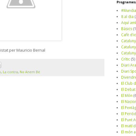
Programes/
#Mundia
8 al dia
Aquí am
Bàsics
(
Cafè d'i
Cataluny
Cataluny
istat per Mauricio Bernal
Cataluny
Crític
(5)
Diari Ar
Diari Sp
o
,
La contra
,
No Anem Bé
Divendr
El Club d
El Debat
El Món
(
El Nacio
El Pentà
El Perió
El Punt A
El matí 
El món a