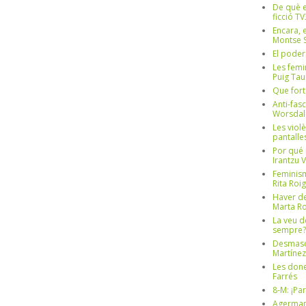
De què e
ficció TV
Encara, e
Montse S
El poder
Les femi
Puig Tau
Que fort
Anti-fas
Worsdal
Les viol
pantalle
Por qué 
Irantzu 
Feminism
Rita Roig
Haver de
Marta Ro
La veu d
sempre? 
Desmascul
Martínez
Les done
Farrés
8-M: ¡Pa
Agerman