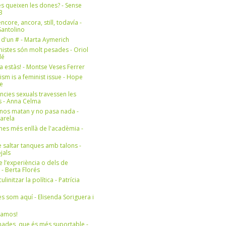
s queixen les dones? - Sense
3
ncore, ancora, still, todavía -
antolino
 d'un # - Marta Aymerich
nistes són molt pesades - Oriol
lé
a estàs! - Montse Veses Ferrer
cism is a feminist issue - Hope
e
ències sexuals travessen les
s - Anna Celma
nos matan y no pasa nada -
Varela
es més enllà de l'acadèmia -
 saltar tanques amb talons -
jals
e l’experiència o dels de
- Berta Florés
initzar la política - Patrícia
s som aquí - Elisenda Soriguera i
ramos!
ades, que és més suportable -