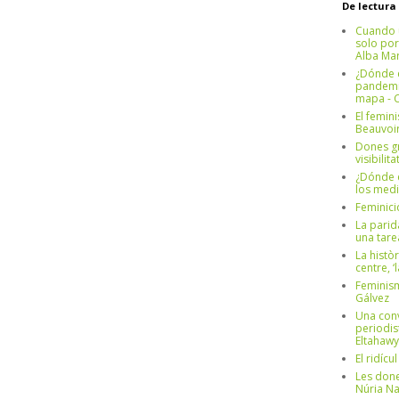
De lectura
Cuando 
solo por
Alba Mar
¿Dónde e
pandemia
mapa - C
El femin
Beauvoi
Dones g
visibilit
¿Dónde e
los medi
Feminici
La parid
una tar
La històr
centre, ‘
Feminism
Gálvez
Una conv
periodis
Eltahawy
El ridíc
Les done
Núria N