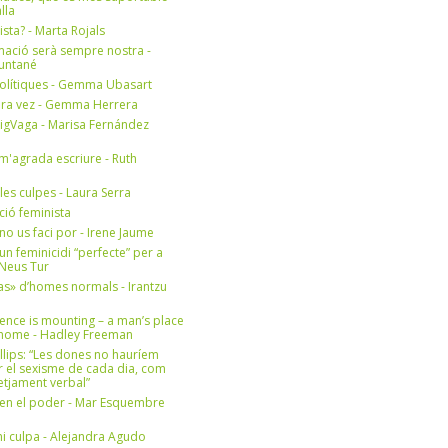
lla
ista? - Marta Rojals
mació serà sempre nostra -
Muntané
olítiques - Gemma Ubasart
era vez - Gemma Herrera
igVaga - Marisa Fernández
m'agrada escriure - Ruth
 les culpes - Laura Serra
ició feminista
no us faci por - Irene Jaume
un feminicidi “perfecte” per a
- Neus Tur
s» d’homes normals - Irantzu
ence is mounting – a man’s place
e home - Hadley Freeman
llips: “Les dones no hauríem
r el sexisme de cada dia, com
setjament verbal”
en el poder - Mar Esquembre
i culpa - Alejandra Agudo