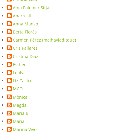
Aina Palomer Sitjà
Anarresti
Anna Manso
Berta Florés
Carmen Pérez (maihaviaditque)
Cris Pallarès
Cristina Díaz
Esther
Leulvc
Liz Castro
MCO
Mònica
Magda
Maria B
Maria
Marina Vivó