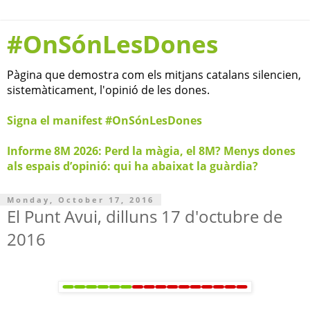
#OnSónLesDones
Pàgina que demostra com els mitjans catalans silencien,
sistemàticament, l'opinió de les dones.
Signa el manifest #OnSónLesDones
Informe 8M 2026: Perd la màgia, el 8M? Menys dones
als espais d’opinió: qui ha abaixat la guàrdia?
Monday, October 17, 2016
El Punt Avui, dilluns 17 d'octubre de
2016