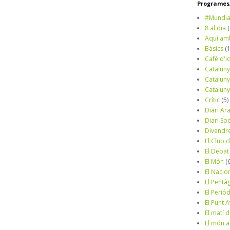
Programes/
#Mundia
8 al dia
Aquí am
Bàsics
(
Cafè d'i
Cataluny
Cataluny
Cataluny
Crític
(5)
Diari Ar
Diari Sp
Divendr
El Club d
El Debat
El Món
(
El Nacio
El Pentà
El Perió
El Punt A
El matí 
El món a