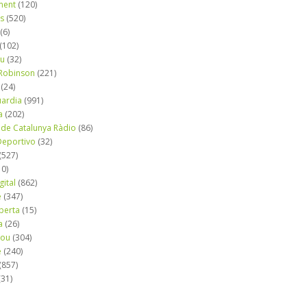
ment
(120)
ns
(520)
(6)
(102)
iu
(32)
e Robinson
(221)
(24)
uardia
(991)
a
(202)
 de Catalunya Ràdio
(86)
eportivo
(32)
(527)
10)
gital
(862)
é
(347)
berta
(15)
a
(26)
mou
(304)
e
(240)
(857)
(31)