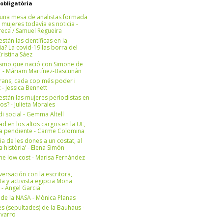
 obligatòria
una mesa de analistas formada
 mujeres todavía es noticia -
eca / Samuel Regueira
stán las científicas en la
? La covid-19 las borra del
ristina Sáez
ismo que nació con Simone de
r - Máriam Martínez-Bascuñán
rans, cada cop més poder i
at - Jessica Bennett
stán las mujeres periodistas en
os? - Julieta Morales
di social - Gemma Altell
ad en los altos cargos en la UE,
ea pendiente - Carme Colomina
ia de les dones a un costat, al
la història’ - Elena Simón
e low cost - Marisa Fernández
ersación con la escritora,
ta y activista egipcia Mona
 - Àngel Garcia
ul de la NASA - Mònica Planas
s (sepultades) de la Bauhaus -
avarro