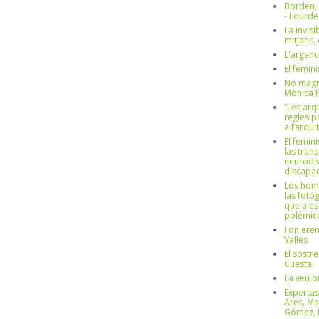
Borden,
- Lourd
La invisi
mitjans,
L'argama
El femin
No magre
Mònica 
“Les arq
regles p
a l’arqu
El femin
las trans
neurodiv
discapac
Los hom
las fotóg
que a es
polémico
I on ere
Vallès
El sostre
Cuesta
La veu p
Expertas
Ares, Ma
Gómez, L