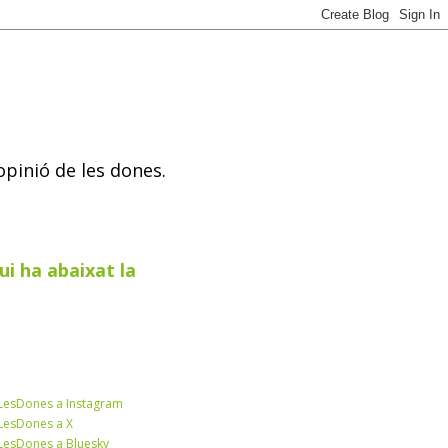
opinió de les dones.
ui ha abaixat la
esDones a Instagram
esDones a X
esDones a Bluesky