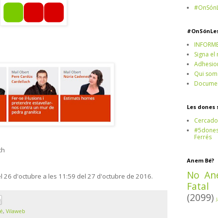
#OnSónL
#OnSónLe
INFORM
Signa el
Adhesio
Qui som
Documen
Les dones 
Cercado
#5dones,
Ferrés
ch
Anem Bé?
No An
el 26 d'octubre a les 11:59 del 27 d'octubre de 2016.
Fatal
(2099)
é
,
Vilaweb