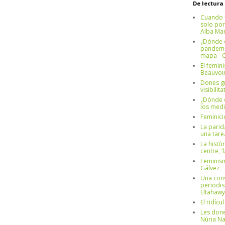
De lectura
Cuando 
solo por
Alba Mar
¿Dónde e
pandemia
mapa - C
El femin
Beauvoi
Dones g
visibilit
¿Dónde e
los medi
Feminici
La parid
una tar
La històr
centre, ‘
Feminism
Gálvez
Una conv
periodis
Eltahawy
El ridíc
Les done
Núria N