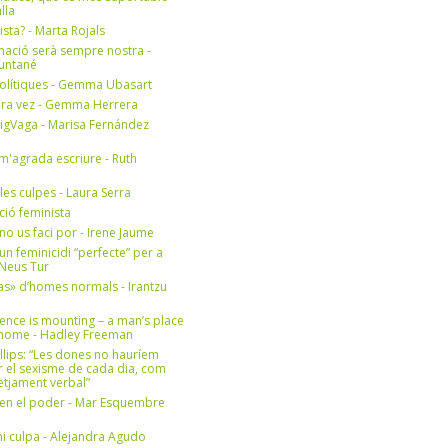
lla
ista? - Marta Rojals
mació serà sempre nostra -
Muntané
olítiques - Gemma Ubasart
era vez - Gemma Herrera
igVaga - Marisa Fernández
m'agrada escriure - Ruth
 les culpes - Laura Serra
ició feminista
no us faci por - Irene Jaume
un feminicidi “perfecte” per a
- Neus Tur
s» d’homes normals - Irantzu
ence is mounting – a man’s place
e home - Hadley Freeman
llips: “Les dones no hauríem
r el sexisme de cada dia, com
setjament verbal”
en el poder - Mar Esquembre
i culpa - Alejandra Agudo