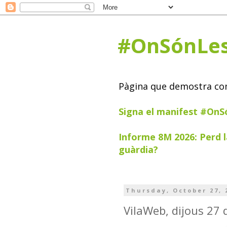
#OnSónLe
Pàgina que demostra com 
Signa el manifest #On
Informe 8M 2026: Perd l
guàrdia?
Thursday, October 27, 
VilaWeb, dijous 27 