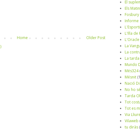
El suple
Els Mati
Fosbury
Informe
L'Esport
L'Illa d
Home
Older Post
L'Oracle
La Vang
)
La contr
La tarda
Mundo D
Més324
Mésnit
(
Nació Di
No ho s
Tarda O
Tot cost
Tot es 
Via Lliur
Vilaweb
tu diràs