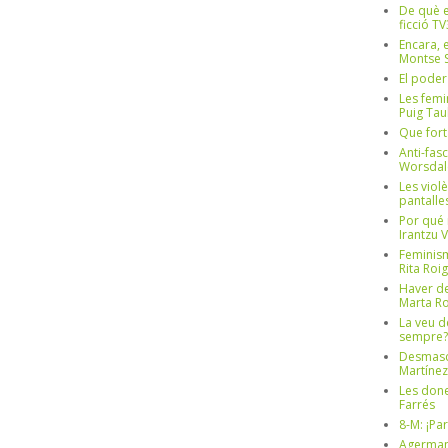
De què e
ficció TV
Encara, e
Montse S
El poder
Les femi
Puig Tau
Que fort
Anti-fas
Worsdal
Les viol
pantalle
Por qué 
Irantzu 
Feminism
Rita Roig
Haver de
Marta Ro
La veu d
sempre? 
Desmascul
Martínez
Les done
Farrés
8-M: ¡Pa
Agerman