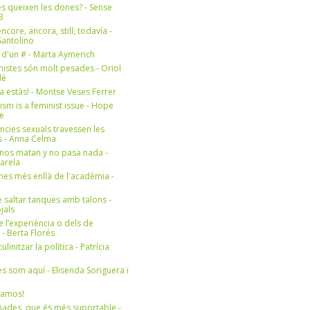
s queixen les dones? - Sense
3
ncore, ancora, still, todavía -
antolino
 d'un # - Marta Aymerich
nistes són molt pesades - Oriol
lé
a estàs! - Montse Veses Ferrer
cism is a feminist issue - Hope
e
ències sexuals travessen les
s - Anna Celma
nos matan y no pasa nada -
Varela
es més enllà de l'acadèmia -
 saltar tanques amb talons -
jals
e l’experiència o dels de
- Berta Florés
initzar la política - Patrícia
s som aquí - Elisenda Soriguera i
ramos!
ades, que és més suportable -