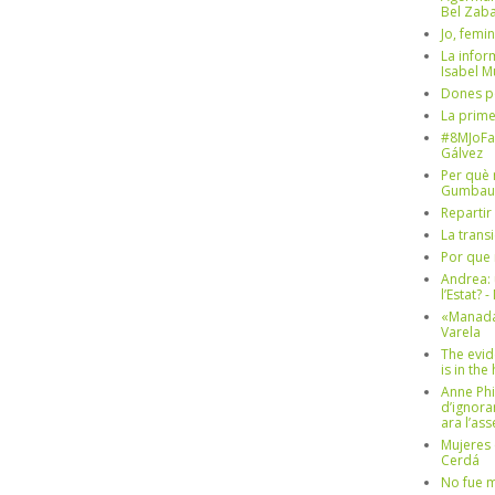
Bel Zaba
Jo, femin
La infor
Isabel 
Dones p
La prim
#8MJoFa
Gálvez
Per què 
Gumbau
Repartir
La trans
Por que 
Andrea: 
l’Estat? 
«Manada
Varela
The evid
is in th
Anne Phi
d’ignora
ara l’as
Mujeres 
Cerdá
No fue m