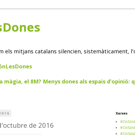
sDones
els mitjans catalans silencien, sistemàticament, l'
SónLesDones
a màgia, el 8M? Menys dones als espais d’opinió: q
2016
Xarxes
#OnSónL
d'octubre de 2016
#OnSónL
#OnSónL