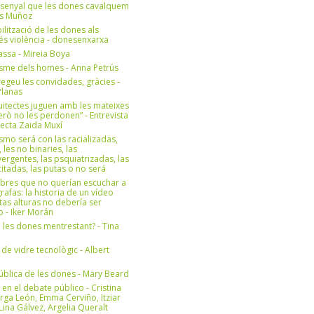
 senyal que les dones cavalquem
es Muñoz
bilització de les dones als
 és violència - donesenxarxa
ssa - Mireia Boya
isme dels homes - Anna Petrús
geu les convidades, gràcies -
Planas
uitectes juguen amb les mateixes
erò no les perdonen” - Entrevista
itecta Zaida Muxí
ismo será con las racializadas,
, les no binaries, las
ergentes, las psquiatrizadas, las
itadas, las putas o no será
bres que no querían escuchar a
rafas: la historia de un vídeo
tas alturas no debería ser
 - Iker Morán
n les dones mentrestant? - Tina
 de vidre tecnològic - Albert
ública de les dones - Mary Beard
 en el debate público - Cristina
rga León, Emma Cerviño, Itziar
ina Gálvez, Argelia Queralt