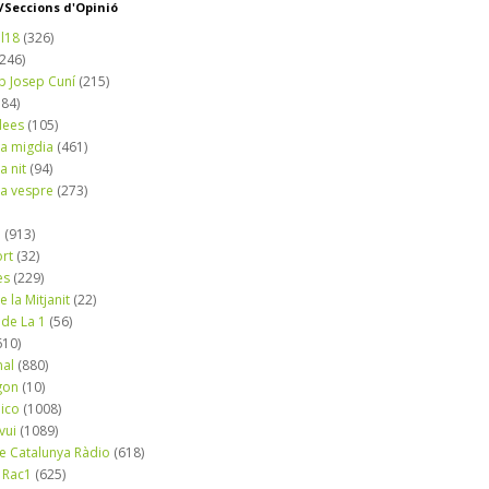
Seccions d'Opinió
l18
(326)
(246)
b Josep Cuní
(215)
184)
dees
(105)
a migdia
(461)
a nit
(94)
a vespre
(273)
a
(913)
ort
(32)
es
(229)
e la Mitjanit
(22)
 de La 1
(56)
610)
nal
(880)
gon
(10)
dico
(1008)
vui
(1089)
de Catalunya Ràdio
(618)
 Rac1
(625)