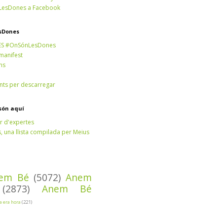
esDones a Facebook
sDones
ES #OnSónLesDones
 manifest
ns
ts per descarregar
són aquí
r d'expertes
 una llista compilada per Meius
em Bé
(5072)
Anem
(2873)
Anem Bé
Ja era hora
(221)