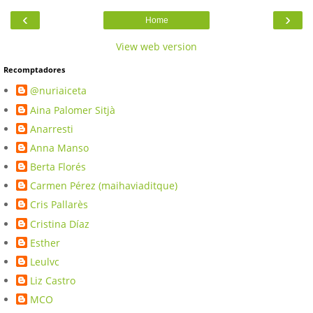
‹
›
Home
View web version
Recomptadores
@nuriaiceta
Aina Palomer Sitjà
Anarresti
Anna Manso
Berta Florés
Carmen Pérez (maihaviaditque)
Cris Pallarès
Cristina Díaz
Esther
Leulvc
Liz Castro
MCO