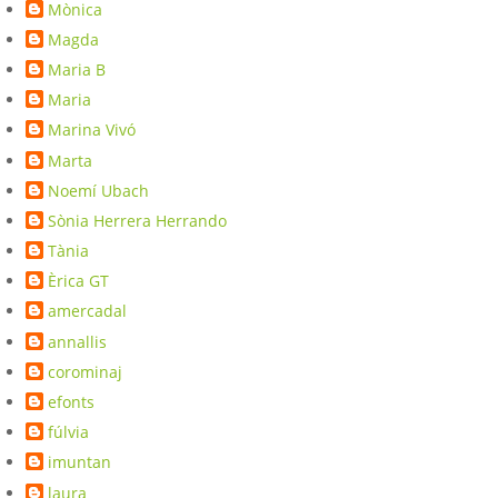
Mònica
Magda
Maria B
Maria
Marina Vivó
Marta
Noemí Ubach
Sònia Herrera Herrando
Tània
Èrica GT
amercadal
annallis
corominaj
efonts
fúlvia
imuntan
laura