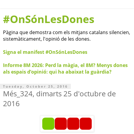
#OnSónLesDones
Pàgina que demostra com els mitjans catalans silencien,
sistemàticament, l'opinió de les dones.
Signa el manifest #OnSónLesDones
Informe 8M 2026: Perd la màgia, el 8M? Menys dones
als espais d’opinió: qui ha abaixat la guàrdia?
Tuesday, October 25, 2016
Més_324, dimarts 25 d'octubre de
2016