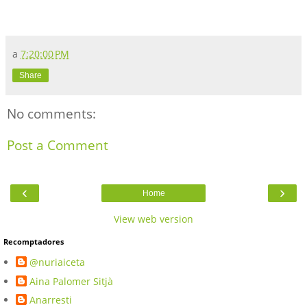
a
7:20:00 PM
Share
No comments:
Post a Comment
‹
›
Home
View web version
Recomptadores
@nuriaiceta
Aina Palomer Sitjà
Anarresti