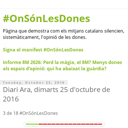
#OnSónLesDones
Pàgina que demostra com els mitjans catalans silencien,
sistemàticament, l'opinió de les dones.
Signa el manifest #OnSónLesDones
Informe 8M 2026: Perd la màgia, el 8M? Menys dones
als espais d’opinió: qui ha abaixat la guàrdia?
Tuesday, October 25, 2016
Diari Ara, dimarts 25 d'octubre de
2016
3 de 18 #OnSónLesDones