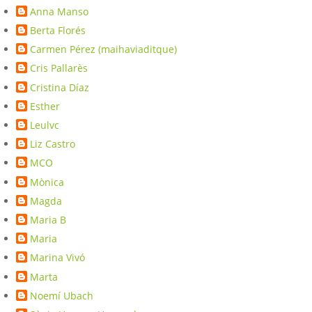
Anna Manso
Berta Florés
Carmen Pérez (maihaviaditque)
Cris Pallarès
Cristina Díaz
Esther
Leulvc
Liz Castro
MCO
Mònica
Magda
Maria B
Maria
Marina Vivó
Marta
Noemí Ubach