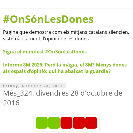
#OnSónLesDones
Pàgina que demostra com els mitjans catalans silencien,
sistemàticament, l'opinió de les dones.
Signa el manifest #OnSónLesDones
Informe 8M 2026: Perd la màgia, el 8M? Menys dones
als espais d’opinió: qui ha abaixat la guàrdia?
Friday, October 28, 2016
Més_324, divendres 28 d'octubre de
2016