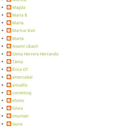
Magda
Maria B
Maria
Marina Vivó
Marta
Noemí Ubach
Sònia Herrera Herrando
Tània
Èrica GT
amercadal
annallis
corominaj
efonts
fúlvia
imuntan
laura