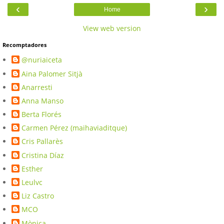
‹
›
Home
View web version
Recomptadores
@nuriaiceta
Aina Palomer Sitjà
Anarresti
Anna Manso
Berta Florés
Carmen Pérez (maihaviaditque)
Cris Pallarès
Cristina Díaz
Esther
Leulvc
Liz Castro
MCO
Mònica