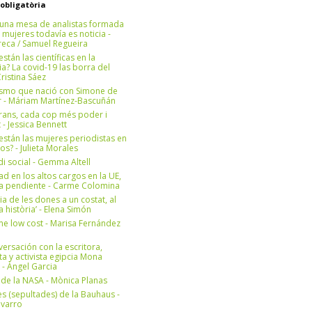
 obligatòria
una mesa de analistas formada
 mujeres todavía es noticia -
eca / Samuel Regueira
stán las científicas en la
? La covid-19 las borra del
ristina Sáez
ismo que nació con Simone de
r - Máriam Martínez-Bascuñán
rans, cada cop més poder i
at - Jessica Bennett
stán las mujeres periodistas en
os? - Julieta Morales
di social - Gemma Altell
ad en los altos cargos en la UE,
ea pendiente - Carme Colomina
ia de les dones a un costat, al
la història’ - Elena Simón
e low cost - Marisa Fernández
ersación con la escritora,
ta y activista egipcia Mona
 - Àngel Garcia
ul de la NASA - Mònica Planas
s (sepultades) de la Bauhaus -
avarro