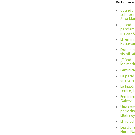
De lectura
Cuando 
solo por
Alba Mar
¿Dónde e
pandemia
mapa - C
El femin
Beauvoi
Dones g
visibilit
¿Dónde e
los medi
Feminici
La parid
una tar
La històr
centre, ‘
Feminism
Gálvez
Una conv
periodis
Eltahawy
El ridíc
Les done
Núria N