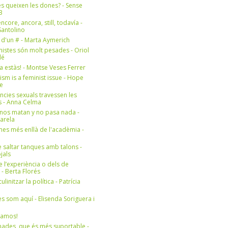
s queixen les dones? - Sense
3
ncore, ancora, still, todavía -
antolino
 d'un # - Marta Aymerich
nistes són molt pesades - Oriol
lé
a estàs! - Montse Veses Ferrer
cism is a feminist issue - Hope
e
ències sexuals travessen les
s - Anna Celma
nos matan y no pasa nada -
Varela
es més enllà de l'acadèmia -
 saltar tanques amb talons -
jals
e l’experiència o dels de
- Berta Florés
initzar la política - Patrícia
s som aquí - Elisenda Soriguera i
ramos!
ades, que és més suportable -