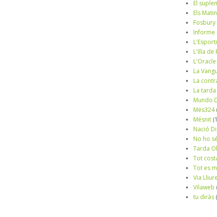
El suple
Els Mati
Fosbury
Informe
L'Esport
L'Illa d
L'Oracle
La Vang
La contr
La tarda
Mundo D
Més324
Mésnit
(
Nació Di
No ho s
Tarda O
Tot cost
Tot es 
Via Lliur
Vilaweb
tu diràs