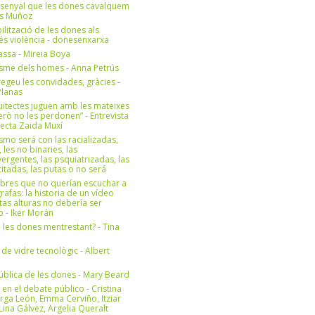
 senyal que les dones cavalquem
es Muñoz
bilització de les dones als
 és violència - donesenxarxa
ssa - Mireia Boya
isme dels homes - Anna Petrús
geu les convidades, gràcies -
Planas
uitectes juguen amb les mateixes
erò no les perdonen” - Entrevista
itecta Zaida Muxí
ismo será con las racializadas,
, les no binaries, las
ergentes, las psquiatrizadas, las
itadas, las putas o no será
bres que no querían escuchar a
rafas: la historia de un vídeo
tas alturas no debería ser
 - Iker Morán
n les dones mentrestant? - Tina
 de vidre tecnològic - Albert
ública de les dones - Mary Beard
 en el debate público - Cristina
rga León, Emma Cerviño, Itziar
ina Gálvez, Argelia Queralt