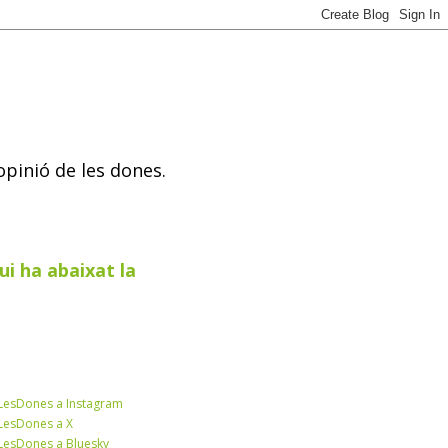
opinió de les dones.
ui ha abaixat la
esDones a Instagram
esDones a X
esDones a Bluesky