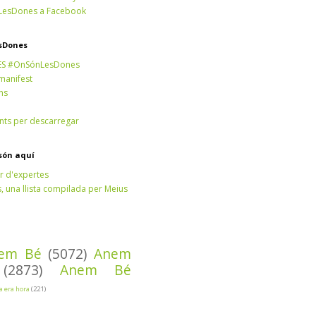
esDones a Facebook
sDones
ES #OnSónLesDones
 manifest
ns
ts per descarregar
són aquí
r d'expertes
 una llista compilada per Meius
em Bé
(5072)
Anem
(2873)
Anem Bé
Ja era hora
(221)