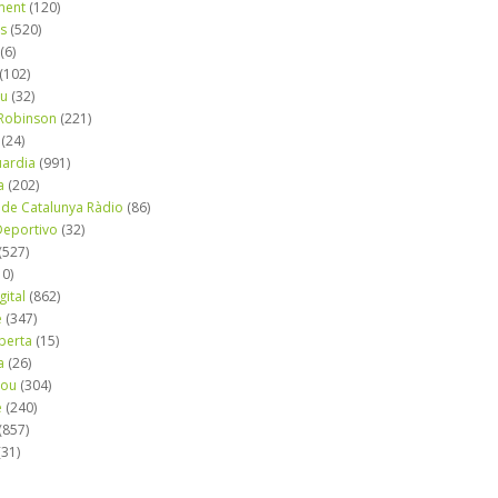
ment
(120)
ns
(520)
(6)
(102)
iu
(32)
e Robinson
(221)
(24)
uardia
(991)
a
(202)
 de Catalunya Ràdio
(86)
eportivo
(32)
(527)
10)
gital
(862)
é
(347)
berta
(15)
a
(26)
mou
(304)
e
(240)
(857)
(31)