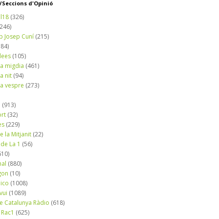
Seccions d'Opinió
l18
(326)
(246)
b Josep Cuní
(215)
184)
dees
(105)
a migdia
(461)
a nit
(94)
a vespre
(273)
a
(913)
ort
(32)
es
(229)
e la Mitjanit
(22)
 de La 1
(56)
610)
nal
(880)
gon
(10)
dico
(1008)
vui
(1089)
de Catalunya Ràdio
(618)
 Rac1
(625)