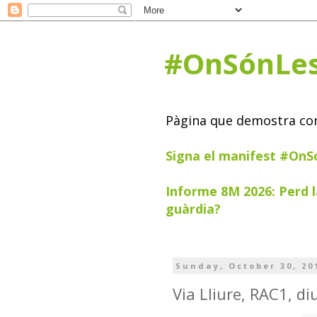
#OnSónLe
Pàgina que demostra com 
Signa el manifest #On
Informe 8M 2026: Perd l
guàrdia?
Sunday, October 30, 20
Via Lliure, RAC1, d