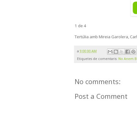
1 de 4
Tertúlia amb Mireia Garolera, Car
a
9:00:00 AM
Etiquetes de comentaris:
No Anem B
No comments:
Post a Comment