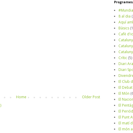
Programes/
#Mundia
8 al dia
Aquí am
Bàsics
(
Cafè d'i
Cataluny
Cataluny
Cataluny
Crític
(5)
Diari Ar
Diari Sp
Divendr
El Club d
El Debat
El Món
(
Home
Older Post
El Nacio
El Pentà
)
El Perió
El Punt A
El matí 
El món a