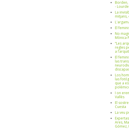
Borden,
- Lourd
La invisi
mitjans,
L'argama
El femin
No magre
Mònica 
“Les arq
regles p
a l’arqu
El femin
las trans
neurodiv
discapac
Los hom
las fotóg
que a es
polémico
I on ere
Vallès
El sostre
Cuesta
La veu p
Expertas
Ares, Ma
Gómez, L