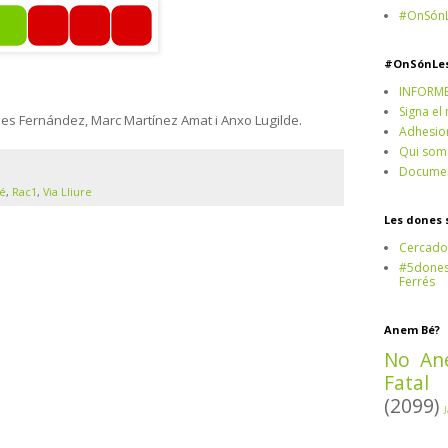
#OnSónL
#OnSónLe
INFORM
Signa el
les Fernández, Marc Martínez Amat i Anxo Lugilde.
Adhesio
Qui som
Documen
é
,
Rac1
,
Via Lliure
Les dones 
Cercado
#5dones,
Ferrés
Anem Bé?
No An
Fatal
(2099)