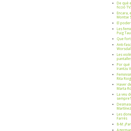
De què e
ficció TV
Encara, e
Montse S
El poder
Les femi
Puig Tau
Que fort
Anti-fas
Worsdal
Les viol
pantalle
Por qué 
Irantzu 
Feminism
Rita Roig
Haver de
Marta Ro
La veu d
sempre? 
Desmascul
Martínez
Les done
Farrés
8-M: ¡Pa
Agerman