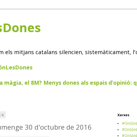
sDones
els mitjans catalans silencien, sistemàticament, l'
SónLesDones
a màgia, el 8M? Menys dones als espais d’opinió: q
16
Xarxes
#OnSónL
iumenge 30 d'octubre de 2016
#OnSónL
#OnSónL