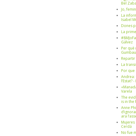
Bel Zaba
Jo, femin
La infor
Isabel 
Dones p
La prim
#8MJoFa
Gálvez
Per què 
Gumbau
Repartir
La trans
Por que 
Andrea: 
l’Estat? 
«Manada
Varela
The evid
is in th
Anne Phi
d’ignora
ara l’as
Mujeres 
Cerdá
No fue m