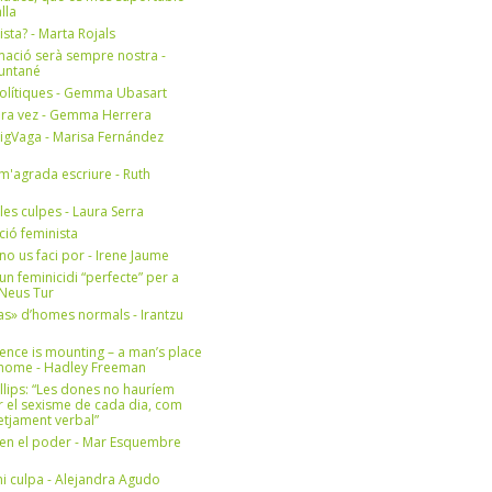
lla
ista? - Marta Rojals
mació serà sempre nostra -
Muntané
olítiques - Gemma Ubasart
era vez - Gemma Herrera
igVaga - Marisa Fernández
m'agrada escriure - Ruth
 les culpes - Laura Serra
ició feminista
no us faci por - Irene Jaume
un feminicidi “perfecte” per a
- Neus Tur
s» d’homes normals - Irantzu
ence is mounting – a man’s place
e home - Hadley Freeman
llips: “Les dones no hauríem
r el sexisme de cada dia, com
setjament verbal”
en el poder - Mar Esquembre
i culpa - Alejandra Agudo