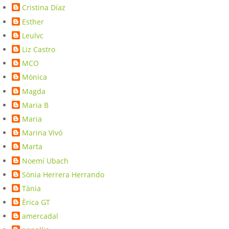
Cristina Díaz
Esther
Leulvc
Liz Castro
MCO
Mònica
Magda
Maria B
Maria
Marina Vivó
Marta
Noemí Ubach
Sònia Herrera Herrando
Tània
Èrica GT
amercadal