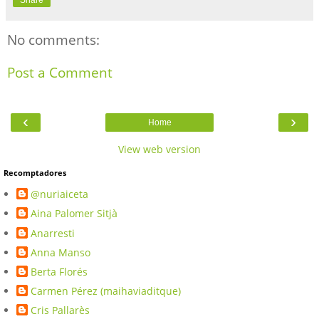
No comments:
Post a Comment
‹
›
Home
View web version
Recomptadores
@nuriaiceta
Aina Palomer Sitjà
Anarresti
Anna Manso
Berta Florés
Carmen Pérez (maihaviaditque)
Cris Pallarès