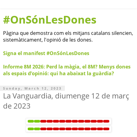
#OnSónLesDones
Pàgina que demostra com els mitjans catalans silencien,
sistemàticament, l'opinió de les dones.
Signa el manifest #OnSónLesDones
Informe 8M 2026: Perd la màgia, el 8M? Menys dones
als espais d’opinió: qui ha abaixat la guàrdia?
Sunday, March 12, 2023
La Vanguardia, diumenge 12 de març
de 2023