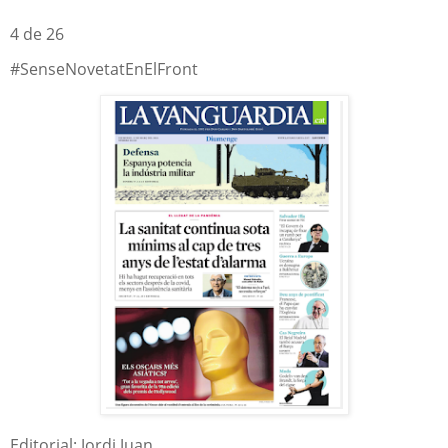
4 de 26
#SenseNovetatEnElFront
Editorial: Jordi Juan