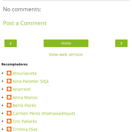
No comments:
Post a Comment
‹
›
Home
View web version
Recomptadores
@nuriaiceta
Aina Palomer Sitjà
Anarresti
Anna Manso
Berta Florés
Carmen Pérez (maihaviaditque)
Cris Pallarès
Cristina Díaz