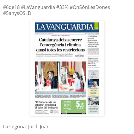
#6de18 #LaVanguardia #33% #OnSónLesDones
#5anysOSLD
La segona: Jordi Juan