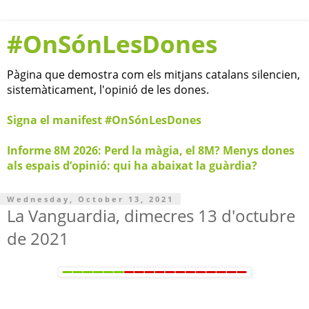
#OnSónLesDones
Pàgina que demostra com els mitjans catalans silencien,
sistemàticament, l'opinió de les dones.
Signa el manifest #OnSónLesDones
Informe 8M 2026: Perd la màgia, el 8M? Menys dones
als espais d’opinió: qui ha abaixat la guàrdia?
Wednesday, October 13, 2021
La Vanguardia, dimecres 13 d'octubre
de 2021