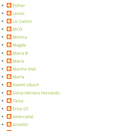
Esther
Leulvc
Liz Castro
MCO
Mònica
Magda
Maria B
Maria
Marina Vivó
Marta
Noemí Ubach
Sònia Herrera Herrando
Tània
Èrica GT
amercadal
annallis