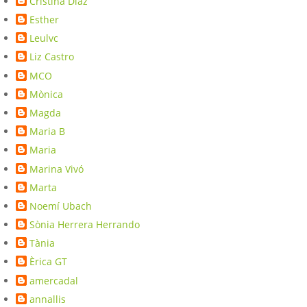
Cristina Díaz
Esther
Leulvc
Liz Castro
MCO
Mònica
Magda
Maria B
Maria
Marina Vivó
Marta
Noemí Ubach
Sònia Herrera Herrando
Tània
Èrica GT
amercadal
annallis