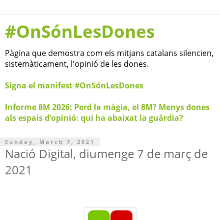
#OnSónLesDones
Pàgina que demostra com els mitjans catalans silencien,
sistemàticament, l'opinió de les dones.
Signa el manifest #OnSónLesDones
Informe 8M 2026: Perd la màgia, el 8M? Menys dones
als espais d’opinió: qui ha abaixat la guàrdia?
Sunday, March 7, 2021
Nació Digital, diumenge 7 de març de
2021