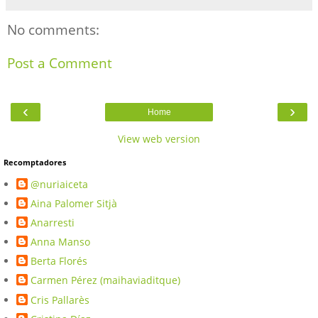
No comments:
Post a Comment
‹
›
Home
View web version
Recomptadores
@nuriaiceta
Aina Palomer Sitjà
Anarresti
Anna Manso
Berta Florés
Carmen Pérez (maihaviaditque)
Cris Pallarès