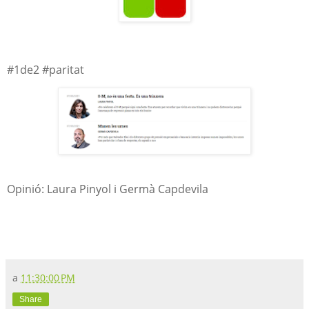
#1de2 #paritat
Opinió: Laura Pinyol i Germà Capdevila
a
11:30:00 PM
Share