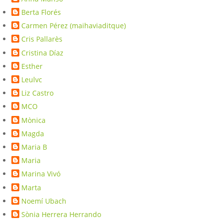
Berta Florés
Carmen Pérez (maihaviaditque)
Cris Pallarès
Cristina Díaz
Esther
Leulvc
Liz Castro
MCO
Mònica
Magda
Maria B
Maria
Marina Vivó
Marta
Noemí Ubach
Sònia Herrera Herrando