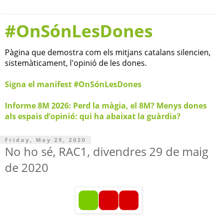
#OnSónLesDones
Pàgina que demostra com els mitjans catalans silencien,
sistemàticament, l'opinió de les dones.
Signa el manifest #OnSónLesDones
Informe 8M 2026: Perd la màgia, el 8M? Menys dones
als espais d’opinió: qui ha abaixat la guàrdia?
Friday, May 29, 2020
No ho sé, RAC1, divendres 29 de maig
de 2020