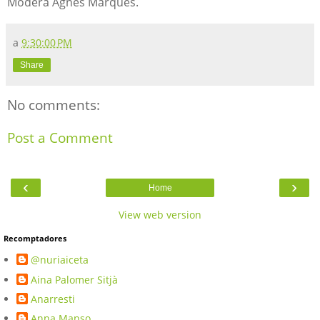
Modera Agnès Marquès.
a
9:30:00 PM
Share
No comments:
Post a Comment
‹
›
Home
View web version
Recomptadores
@nuriaiceta
Aina Palomer Sitjà
Anarresti
Anna Manso