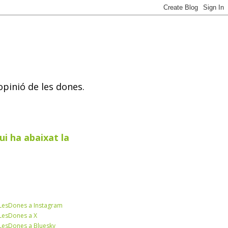
opinió de les dones.
ui ha abaixat la
esDones a Instagram
esDones a X
esDones a Bluesky