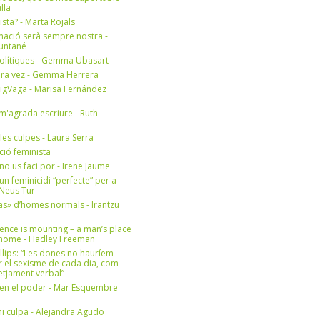
lla
ista? - Marta Rojals
mació serà sempre nostra -
Muntané
olítiques - Gemma Ubasart
era vez - Gemma Herrera
igVaga - Marisa Fernández
m'agrada escriure - Ruth
 les culpes - Laura Serra
ició feminista
no us faci por - Irene Jaume
un feminicidi “perfecte” per a
- Neus Tur
s» d’homes normals - Irantzu
ence is mounting – a man’s place
e home - Hadley Freeman
llips: “Les dones no hauríem
r el sexisme de cada dia, com
setjament verbal”
en el poder - Mar Esquembre
i culpa - Alejandra Agudo