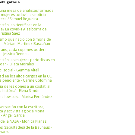
 obligatòria
una mesa de analistas formada
 mujeres todavía es noticia -
eca / Samuel Regueira
stán las científicas en la
? La covid-19 las borra del
ristina Sáez
ismo que nació con Simone de
r - Máriam Martínez-Bascuñán
rans, cada cop més poder i
at - Jessica Bennett
stán las mujeres periodistas en
os? - Julieta Morales
di social - Gemma Altell
ad en los altos cargos en la UE,
ea pendiente - Carme Colomina
ia de les dones a un costat, al
la història’ - Elena Simón
e low cost - Marisa Fernández
ersación con la escritora,
ta y activista egipcia Mona
 - Àngel Garcia
ul de la NASA - Mònica Planas
s (sepultades) de la Bauhaus -
avarro