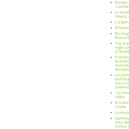
Borden,
- Lourd
La invisi
mitjans,
L'argama
El femin
No magre
Mònica 
“Les arq
regles p
a l’arqu
El femin
las trans
neurodiv
discapac
Los hom
las fotóg
que a es
polémico
I on ere
Vallès
El sostre
Cuesta
La veu p
Expertas
Ares, Ma
Gómez, L