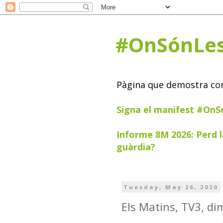
#OnSónLe
Pàgina que demostra com 
Signa el manifest #On
Informe 8M 2026: Perd l
guàrdia?
Tuesday, May 26, 2020
Els Matins, TV3, d