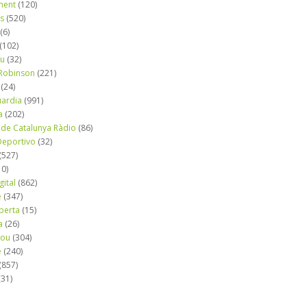
ment
(120)
ns
(520)
(6)
(102)
iu
(32)
e Robinson
(221)
(24)
uardia
(991)
a
(202)
 de Catalunya Ràdio
(86)
eportivo
(32)
(527)
10)
gital
(862)
é
(347)
berta
(15)
a
(26)
mou
(304)
e
(240)
(857)
(31)