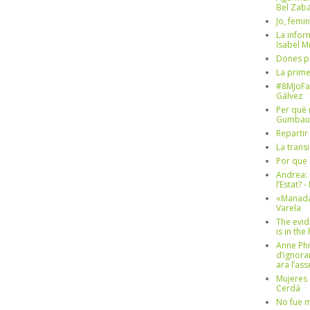
Bel Zaba
Jo, femin
La infor
Isabel 
Dones p
La prim
#8MJoFa
Gálvez
Per què 
Gumbau
Repartir
La trans
Por que 
Andrea: 
l’Estat? 
«Manada
Varela
The evid
is in th
Anne Phi
d’ignora
ara l’as
Mujeres 
Cerdá
No fue m