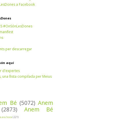
esDones a Facebook
sDones
ES #OnSónLesDones
 manifest
ns
ts per descarregar
són aquí
r d'expertes
 una llista compilada per Meius
em Bé
(5072)
Anem
(2873)
Anem Bé
Ja era hora
(221)