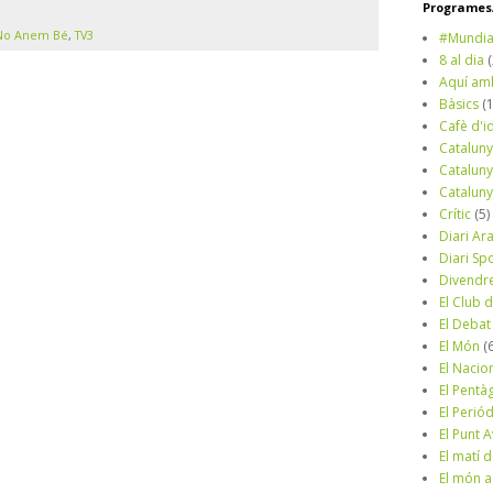
Programes/
No Anem Bé
,
TV3
#Mundia
8 al dia
Aquí am
Bàsics
(
Cafè d'i
Cataluny
Cataluny
Cataluny
Crític
(5)
Diari Ar
Diari Sp
Divendr
El Club d
El Debat
El Món
(
El Nacio
El Pentà
El Perió
El Punt A
El matí 
El món a