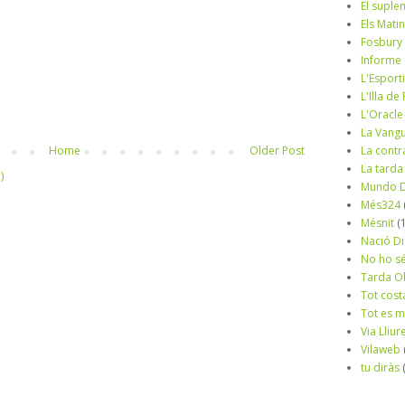
El suple
Els Mati
Fosbury
Informe
L'Esport
L'Illa d
L'Oracle
La Vang
La contr
Home
Older Post
La tarda
)
Mundo D
Més324
Mésnit
(
Nació Di
No ho s
Tarda O
Tot cost
Tot es 
Via Lliur
Vilaweb
tu diràs