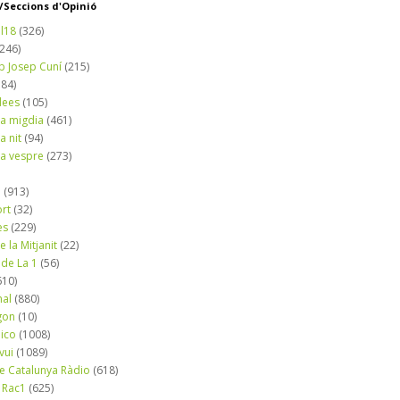
Seccions d'Opinió
l18
(326)
(246)
b Josep Cuní
(215)
184)
dees
(105)
a migdia
(461)
a nit
(94)
a vespre
(273)
a
(913)
ort
(32)
es
(229)
e la Mitjanit
(22)
 de La 1
(56)
610)
nal
(880)
gon
(10)
dico
(1008)
vui
(1089)
de Catalunya Ràdio
(618)
 Rac1
(625)