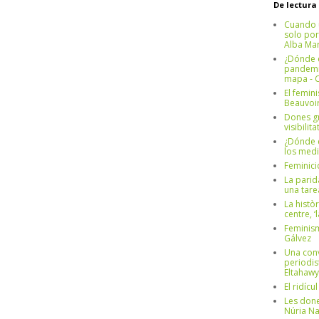
De lectura
Cuando 
solo por
Alba Mar
¿Dónde e
pandemia
mapa - C
El femin
Beauvoi
Dones g
visibilit
¿Dónde e
los medi
Feminici
La parid
una tar
La històr
centre, ‘
Feminism
Gálvez
Una conv
periodis
Eltahawy
El ridíc
Les done
Núria N