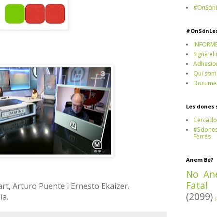
#OnSónL
#OnSónLe
INFORM
Signa el
Adhesio
Qui som
Documen
Les dones 
Cercado
#5dones,
Ferrés
Anem Bé?
No An
Fatal
t, Arturo Puente i Ernesto Ekaizer.
(2099)
ia.