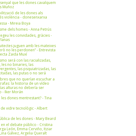
 senyal que les dones cavalquem
es Muñoz
bilització de les dones als
 és violència - donesenxarxa
ssa - Mireia Boya
isme dels homes - Anna Petrús
geu les convidades, gràcies -
Planas
uitectes juguen amb les mateixes
erò no les perdonen” - Entrevista
itecta Zaida Muxí
ismo será con las racializadas,
, les no binaries, las
ergentes, las psquiatrizadas, las
itadas, las putas o no será
bres que no querían escuchar a
rafas: la historia de un vídeo
tas alturas no debería ser
 - Iker Morán
n les dones mentrestant? - Tina
 de vidre tecnològic - Albert
ública de les dones - Mary Beard
 en el debate público - Cristina
rga León, Emma Cerviño, Itziar
ina Gálvez, Argelia Queralt