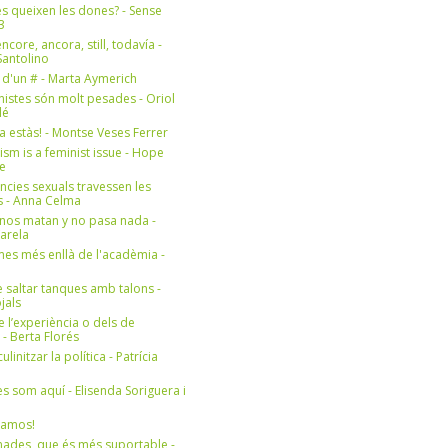
s queixen les dones? - Sense
3
ncore, ancora, still, todavía -
antolino
 d'un # - Marta Aymerich
nistes són molt pesades - Oriol
lé
a estàs! - Montse Veses Ferrer
cism is a feminist issue - Hope
e
ències sexuals travessen les
s - Anna Celma
nos matan y no pasa nada -
Varela
es més enllà de l'acadèmia -
 saltar tanques amb talons -
jals
e l’experiència o dels de
- Berta Florés
initzar la política - Patrícia
s som aquí - Elisenda Soriguera i
ramos!
ades, que és més suportable -