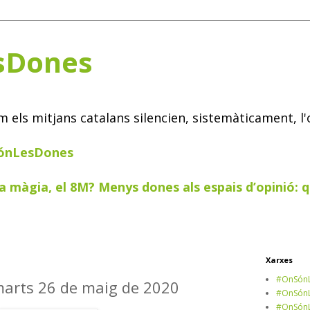
sDones
els mitjans catalans silencien, sistemàticament, l'
SónLesDones
a màgia, el 8M? Menys dones als espais d’opinió: q
Xarxes
#OnSónL
imarts 26 de maig de 2020
#OnSónL
#OnSónL