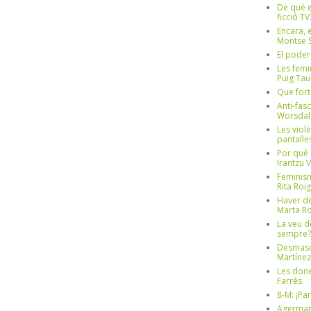
De què e
ficció TV
Encara, e
Montse S
El poder
Les femi
Puig Tau
Que fort
Anti-fas
Worsdal
Les viol
pantalle
Por qué 
Irantzu 
Feminism
Rita Roig
Haver de
Marta Ro
La veu d
sempre? 
Desmascul
Martínez
Les done
Farrés
8-M: ¡Pa
Agerman