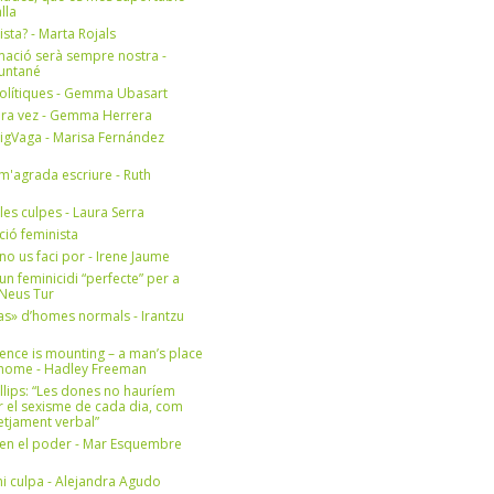
lla
ista? - Marta Rojals
mació serà sempre nostra -
Muntané
olítiques - Gemma Ubasart
era vez - Gemma Herrera
igVaga - Marisa Fernández
m'agrada escriure - Ruth
 les culpes - Laura Serra
ició feminista
no us faci por - Irene Jaume
un feminicidi “perfecte” per a
- Neus Tur
s» d’homes normals - Irantzu
ence is mounting – a man’s place
e home - Hadley Freeman
llips: “Les dones no hauríem
r el sexisme de cada dia, com
setjament verbal”
en el poder - Mar Esquembre
i culpa - Alejandra Agudo