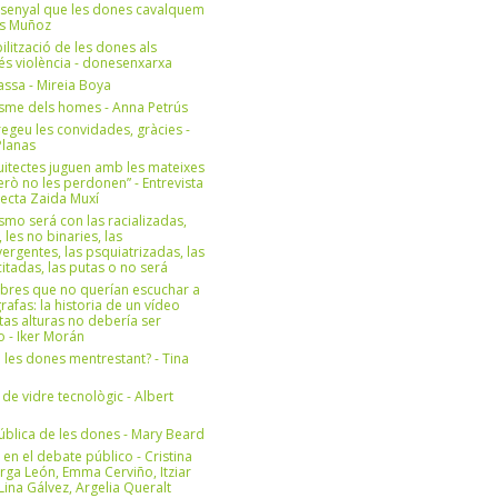
 senyal que les dones cavalquem
es Muñoz
bilització de les dones als
 és violència - donesenxarxa
ssa - Mireia Boya
isme dels homes - Anna Petrús
geu les convidades, gràcies -
Planas
uitectes juguen amb les mateixes
erò no les perdonen” - Entrevista
itecta Zaida Muxí
ismo será con las racializadas,
, les no binaries, las
ergentes, las psquiatrizadas, las
itadas, las putas o no será
bres que no querían escuchar a
rafas: la historia de un vídeo
tas alturas no debería ser
 - Iker Morán
n les dones mentrestant? - Tina
 de vidre tecnològic - Albert
ública de les dones - Mary Beard
 en el debate público - Cristina
rga León, Emma Cerviño, Itziar
ina Gálvez, Argelia Queralt