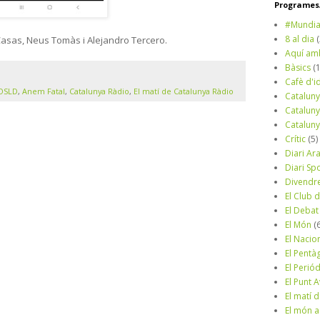
Programes/
#Mundia
8 al dia
 Casas, Neus Tomàs i Alejandro Tercero.
Aquí am
Bàsics
(
Cafè d'i
OSLD
,
Anem Fatal
,
Catalunya Ràdio
,
El matí de Catalunya Ràdio
Cataluny
Cataluny
Cataluny
Crític
(5)
Diari Ar
Diari Sp
Divendr
El Club d
El Debat
El Món
(
El Nacio
El Pentà
El Perió
El Punt A
El matí 
El món a