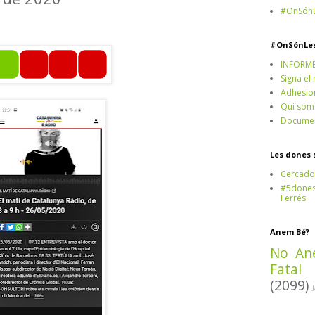
#OnSónL
#OnSónLe
INFORM
Signa el
Adhesio
Qui som
Documen
Les dones 
Cercado
#5dones,
Ferrés
Anem Bé?
No An
Fatal
(2099)