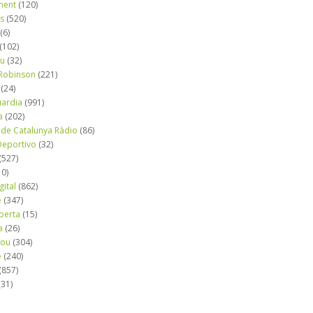
ment
(120)
ns
(520)
(6)
(102)
iu
(32)
e Robinson
(221)
(24)
uardia
(991)
a
(202)
 de Catalunya Ràdio
(86)
eportivo
(32)
(527)
10)
gital
(862)
é
(347)
berta
(15)
a
(26)
mou
(304)
e
(240)
(857)
(31)