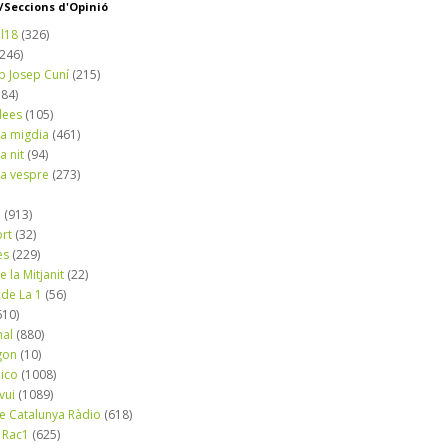
Seccions d'Opinió
l18
(326)
(246)
b Josep Cuní
(215)
184)
dees
(105)
a migdia
(461)
a nit
(94)
a vespre
(273)
a
(913)
ort
(32)
es
(229)
e la Mitjanit
(22)
 de La 1
(56)
610)
nal
(880)
gon
(10)
dico
(1008)
vui
(1089)
de Catalunya Ràdio
(618)
 Rac1
(625)