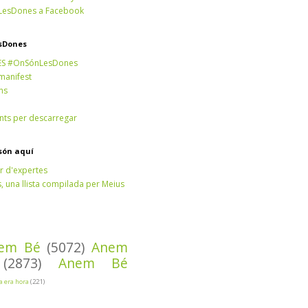
esDones a Facebook
sDones
ES #OnSónLesDones
 manifest
ns
ts per descarregar
són aquí
r d'expertes
 una llista compilada per Meius
em Bé
(5072)
Anem
(2873)
Anem Bé
Ja era hora
(221)