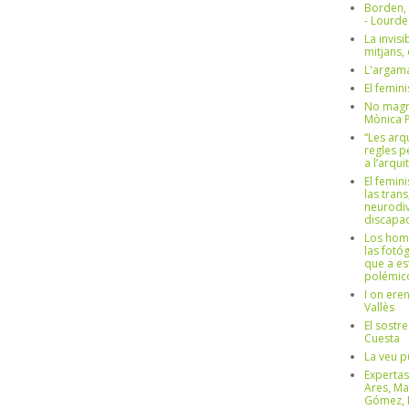
Borden,
- Lourd
La invisi
mitjans,
L'argama
El femin
No magre
Mònica 
“Les arq
regles p
a l’arqu
El femin
las trans
neurodiv
discapac
Los hom
las fotóg
que a es
polémico
I on ere
Vallès
El sostre
Cuesta
La veu p
Expertas
Ares, Ma
Gómez, L