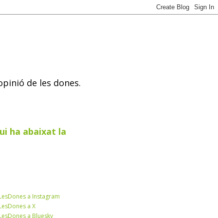
opinió de les dones.
ui ha abaixat la
esDones a Instagram
esDones a X
esDones a Bluesky