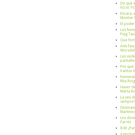
De què e
ficció TV
Encara, e
Montse S
El poder
Les femi
Puig Tau
Que fort
Anti-fas
Worsdal
Les viol
pantalle
Por qué 
Irantzu 
Feminism
Rita Roig
Haver de
Marta Ro
La veu d
sempre? 
Desmascul
Martínez
Les done
Farrés
8-M: ¡Pa
Agerman