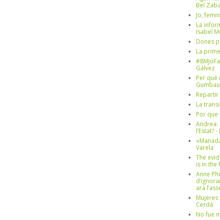
Bel Zaba
Jo, femin
La infor
Isabel 
Dones p
La prim
#8MJoFa
Gálvez
Per què 
Gumbau
Repartir
La trans
Por que 
Andrea: 
l’Estat? 
«Manada
Varela
The evid
is in th
Anne Phi
d’ignora
ara l’as
Mujeres 
Cerdá
No fue m