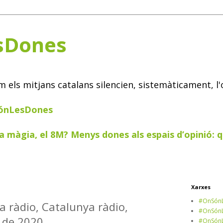
sDones
els mitjans catalans silencien, sistemàticament, l'
SónLesDones
a màgia, el 8M? Menys dones als espais d’opinió: q
Xarxes
#OnSónL
a ràdio, Catalunya ràdio,
#OnSónL
 de 2020
#OnSónL