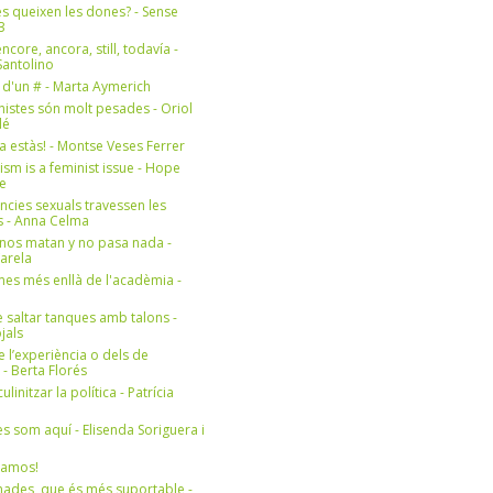
s queixen les dones? - Sense
3
ncore, ancora, still, todavía -
antolino
 d'un # - Marta Aymerich
nistes són molt pesades - Oriol
lé
a estàs! - Montse Veses Ferrer
cism is a feminist issue - Hope
e
ències sexuals travessen les
s - Anna Celma
nos matan y no pasa nada -
Varela
es més enllà de l'acadèmia -
 saltar tanques amb talons -
jals
e l’experiència o dels de
- Berta Florés
initzar la política - Patrícia
s som aquí - Elisenda Soriguera i
ramos!
ades, que és més suportable -