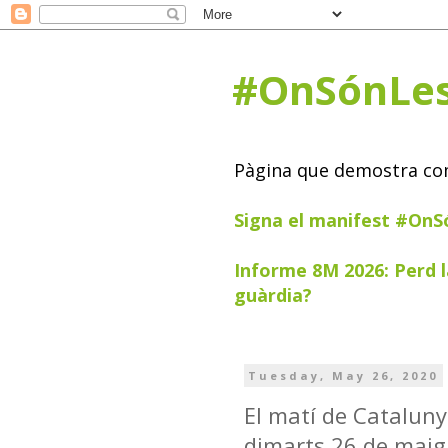
#OnSónLe
Pàgina que demostra com 
Signa el manifest #On
Informe 8M 2026: Perd l
guàrdia?
Tuesday, May 26, 2020
El matí de Cataluny
dimarts 26 de maig