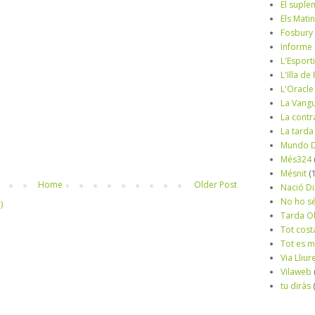
El suple
Els Mati
Fosbury
Informe
L'Esport
L'Illa d
L'Oracle
La Vang
La contr
La tarda
Mundo D
Més324
Mésnit
(
Home
Older Post
Nació Di
No ho s
)
Tarda O
Tot cost
Tot es 
Via Lliur
Vilaweb
tu diràs