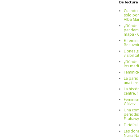
De lectura
Cuando 
solo por
Alba Mar
¿Dónde e
pandemia
mapa - C
El femin
Beauvoi
Dones g
visibilit
¿Dónde e
los medi
Feminici
La parid
una tar
La històr
centre, ‘
Feminism
Gálvez
Una conv
periodis
Eltahawy
El ridíc
Les done
Núria N