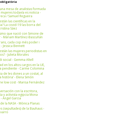
 obligatòria
una mesa de analistas formada
 mujeres todavía es noticia -
eca / Samuel Regueira
stán las científicas en la
? La covid-19 las borra del
ristina Sáez
ismo que nació con Simone de
r - Máriam Martínez-Bascuñán
rans, cada cop més poder i
at - Jessica Bennett
stán las mujeres periodistas en
os? - Julieta Morales
di social - Gemma Altell
ad en los altos cargos en la UE,
ea pendiente - Carme Colomina
ia de les dones a un costat, al
la història’ - Elena Simón
e low cost - Marisa Fernández
ersación con la escritora,
ta y activista egipcia Mona
 - Àngel Garcia
ul de la NASA - Mònica Planas
s (sepultades) de la Bauhaus -
avarro