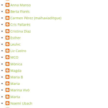
Anna Manso
Berta Florés
Carmen Pérez (maihaviaditque)
Cris Pallarès
Cristina Díaz
Esther
Leulvc
Liz Castro
MCO
Mònica
Magda
Maria B
Maria
Marina Vivó
Marta
Noemí Ubach