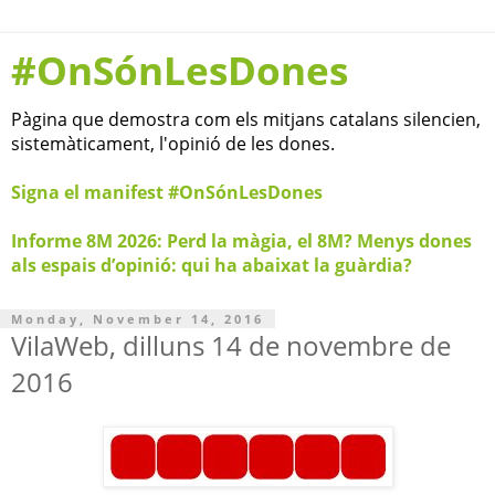
#OnSónLesDones
Pàgina que demostra com els mitjans catalans silencien,
sistemàticament, l'opinió de les dones.
Signa el manifest #OnSónLesDones
Informe 8M 2026: Perd la màgia, el 8M? Menys dones
als espais d’opinió: qui ha abaixat la guàrdia?
Monday, November 14, 2016
VilaWeb, dilluns 14 de novembre de
2016