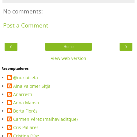
No comments:
Post a Comment
‹
›
Home
View web version
Recomptadores
@nuriaiceta
Aina Palomer Sitjà
Anarresti
Anna Manso
Berta Florés
Carmen Pérez (maihaviaditque)
Cris Pallarès
Cristina Díaz