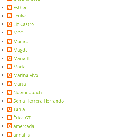
Esther
Leulvc
Liz Castro
MCO
Mònica
Magda
Maria B
Maria
Marina Vivó
Marta
Noemí Ubach
Sònia Herrera Herrando
Tània
Èrica GT
amercadal
annallis