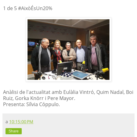
1 de 5 #AixòÉsUn20%
Anàlisi de l'actualitat amb Eulàlia Vintró, Quim Nadal, Boi
Ruiz, Gorka Knörr i Pere Mayor.
Presenta: Sílvia Cóppulo.
a
10:15:00 PM
Share