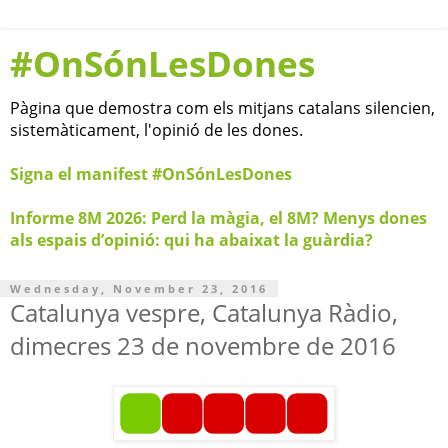
#OnSónLesDones
Pàgina que demostra com els mitjans catalans silencien,
sistemàticament, l'opinió de les dones.
Signa el manifest #OnSónLesDones
Informe 8M 2026: Perd la màgia, el 8M? Menys dones
als espais d’opinió: qui ha abaixat la guàrdia?
Wednesday, November 23, 2016
Catalunya vespre, Catalunya Ràdio,
dimecres 23 de novembre de 2016