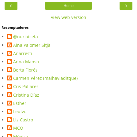
‹
›
Home
View web version
Recomptadores
@nuriaiceta
Aina Palomer Sitjà
Anarresti
Anna Manso
Berta Florés
Carmen Pérez (maihaviaditque)
Cris Pallarès
Cristina Díaz
Esther
Leulvc
Liz Castro
MCO
Mònica