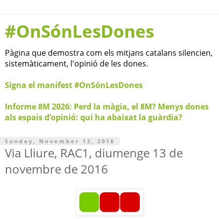
#OnSónLesDones
Pàgina que demostra com els mitjans catalans silencien,
sistemàticament, l'opinió de les dones.
Signa el manifest #OnSónLesDones
Informe 8M 2026: Perd la màgia, el 8M? Menys dones
als espais d’opinió: qui ha abaixat la guàrdia?
Sunday, November 13, 2016
Via Lliure, RAC1, diumenge 13 de
novembre de 2016