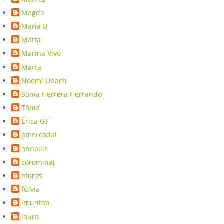
Magda
Maria B
Maria
Marina Vivó
Marta
Noemí Ubach
Sònia Herrera Herrando
Tània
Èrica GT
amercadal
annallis
corominaj
efonts
fúlvia
imuntan
laura