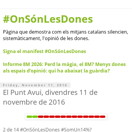
#OnSónLesDones
Pàgina que demostra com els mitjans catalans silencien,
sistemàticament, l'opinió de les dones.
Signa el manifest #OnSónLesDones
Informe 8M 2026: Perd la màgia, el 8M? Menys dones
als espais d’opinió: qui ha abaixat la guàrdia?
Friday, November 11, 2016
El Punt Avui, divendres 11 de
novembre de 2016
2 de 14 #OnSónLesDones #SomUn14%?