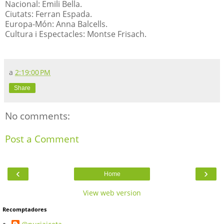
Nacional: Emili Bella.
Ciutats: Ferran Espada.
Europa-Món: Anna Balcells.
Cultura i Espectacles: Montse Frisach.
a
2:19:00 PM
Share
No comments:
Post a Comment
‹
›
Home
View web version
Recomptadores