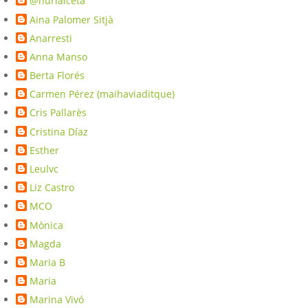
@nuriaiceta
Aina Palomer Sitjà
Anarresti
Anna Manso
Berta Florés
Carmen Pérez (maihaviaditque)
Cris Pallarès
Cristina Díaz
Esther
Leulvc
Liz Castro
MCO
Mònica
Magda
Maria B
Maria
Marina Vivó