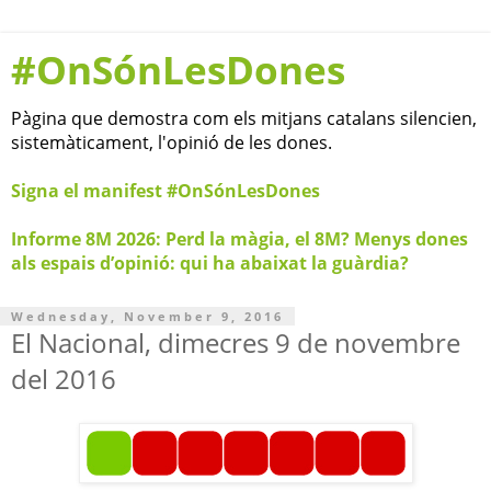
#OnSónLesDones
Pàgina que demostra com els mitjans catalans silencien,
sistemàticament, l'opinió de les dones.
Signa el manifest #OnSónLesDones
Informe 8M 2026: Perd la màgia, el 8M? Menys dones
als espais d’opinió: qui ha abaixat la guàrdia?
Wednesday, November 9, 2016
El Nacional, dimecres 9 de novembre
del 2016