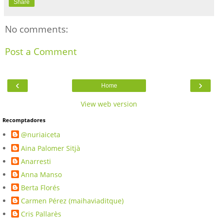
Share
No comments:
Post a Comment
‹
›
Home
View web version
Recomptadores
@nuriaiceta
Aina Palomer Sitjà
Anarresti
Anna Manso
Berta Florés
Carmen Pérez (maihaviaditque)
Cris Pallarès