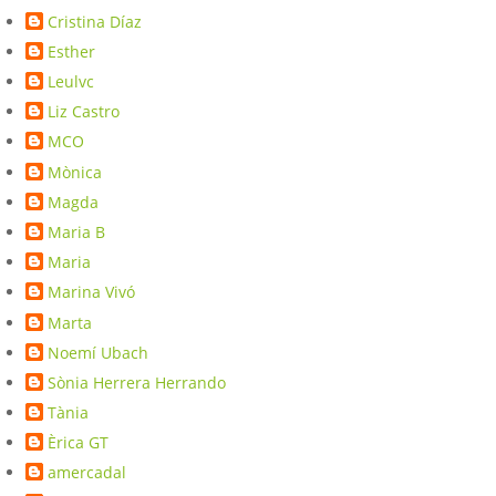
Cristina Díaz
Esther
Leulvc
Liz Castro
MCO
Mònica
Magda
Maria B
Maria
Marina Vivó
Marta
Noemí Ubach
Sònia Herrera Herrando
Tània
Èrica GT
amercadal