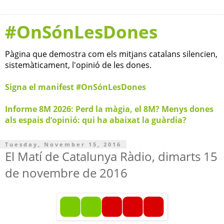
#OnSónLesDones
Pàgina que demostra com els mitjans catalans silencien,
sistemàticament, l'opinió de les dones.
Signa el manifest #OnSónLesDones
Informe 8M 2026: Perd la màgia, el 8M? Menys dones
als espais d’opinió: qui ha abaixat la guàrdia?
Tuesday, November 15, 2016
El Matí de Catalunya Ràdio, dimarts 15
de novembre de 2016