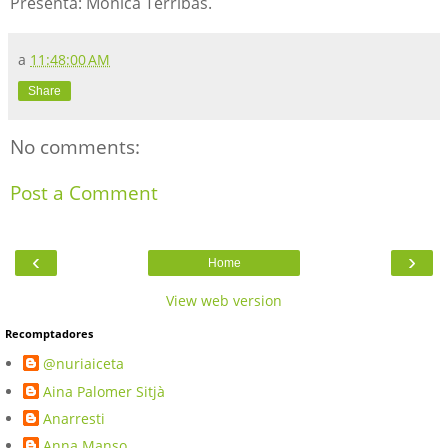
Presenta: Mònica Terribas.
a
11:48:00 AM
Share
No comments:
Post a Comment
‹
›
Home
View web version
Recomptadores
@nuriaiceta
Aina Palomer Sitjà
Anarresti
Anna Manso