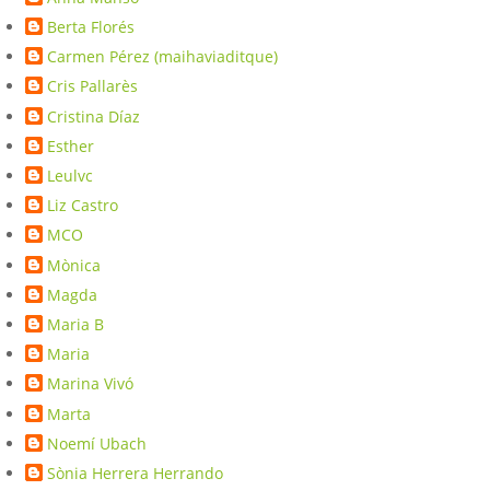
Berta Florés
Carmen Pérez (maihaviaditque)
Cris Pallarès
Cristina Díaz
Esther
Leulvc
Liz Castro
MCO
Mònica
Magda
Maria B
Maria
Marina Vivó
Marta
Noemí Ubach
Sònia Herrera Herrando