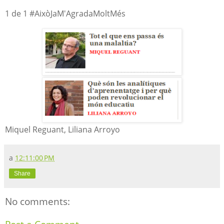
1 de 1 #AixòJaM'AgradaMoltMés
Miquel Reguant, Liliana Arroyo
a
12:11:00 PM
Share
No comments: