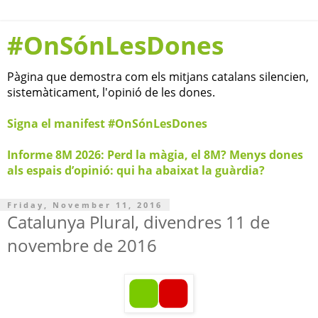
#OnSónLesDones
Pàgina que demostra com els mitjans catalans silencien,
sistemàticament, l'opinió de les dones.
Signa el manifest #OnSónLesDones
Informe 8M 2026: Perd la màgia, el 8M? Menys dones
als espais d’opinió: qui ha abaixat la guàrdia?
Friday, November 11, 2016
Catalunya Plural, divendres 11 de
novembre de 2016