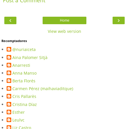
Post a Comment
‹
›
Home
View web version
Recomptadores
@nuriaiceta
Aina Palomer Sitjà
Anarresti
Anna Manso
Berta Florés
Carmen Pérez (maihaviaditque)
Cris Pallarès
Cristina Díaz
Esther
Leulvc
Liz Castro