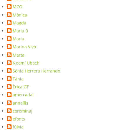
MCO
Mònica
Magda
Maria B
Maria
Marina Vivó
Marta
Noemí Ubach
Sònia Herrera Herrando
Tània
Èrica GT
amercadal
annallis
corominaj
efonts
fúlvia