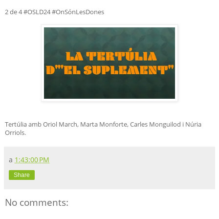
2 de 4 #OSLD24 #OnSónLesDones
Tertúlia amb Oriol March, Marta Monforte, Carles Monguilod i Núria
Orriols.
a
1:43:00 PM
Share
No comments: