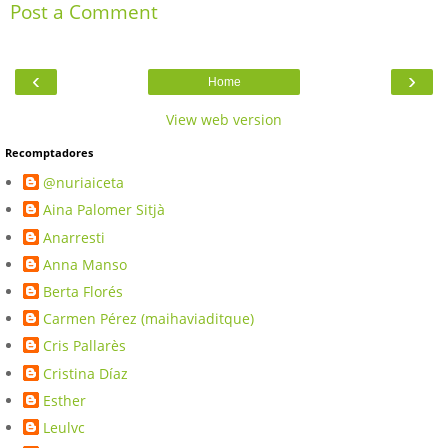
Post a Comment
‹
›
Home
View web version
Recomptadores
@nuriaiceta
Aina Palomer Sitjà
Anarresti
Anna Manso
Berta Florés
Carmen Pérez (maihaviaditque)
Cris Pallarès
Cristina Díaz
Esther
Leulvc