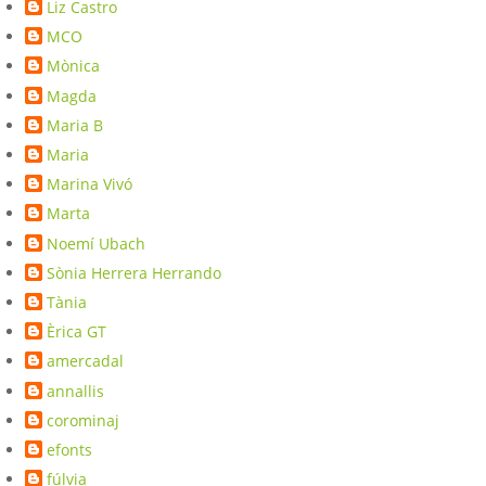
Liz Castro
MCO
Mònica
Magda
Maria B
Maria
Marina Vivó
Marta
Noemí Ubach
Sònia Herrera Herrando
Tània
Èrica GT
amercadal
annallis
corominaj
efonts
fúlvia