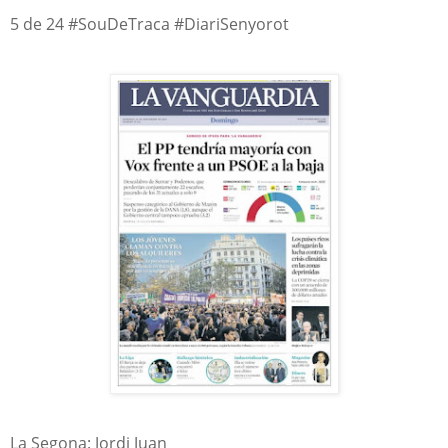
5 de 24 #SouDeTraca #DiariSenyorot
La Segona: Jordi Juan