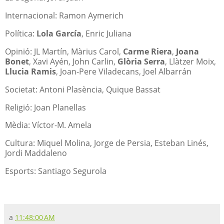
Internacional: Ramon Aymerich
Política:
Lola García
, Enric Juliana
Opinió: JL Martín, Màrius Carol,
Carme Riera
,
Joana
Bonet
, Xavi Ayén, John Carlin,
Glòria Serra
, Llàtzer Moix,
Llucia Ramis
, Joan-Pere Viladecans, Joel Albarrán
Societat: Antoni Plasència, Quique Bassat
Religió: Joan Planellas
Mèdia: Víctor-M. Amela
Cultura: Miquel Molina, Jorge de Persia, Esteban Linés,
Jordi Maddaleno
Esports: Santiago Segurola
a
11:48:00 AM