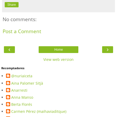
Share
No comments:
Post a Comment
‹
›
Home
View web version
Recomptadores
@nuriaiceta
Aina Palomer Sitjà
Anarresti
Anna Manso
Berta Florés
Carmen Pérez (maihaviaditque)