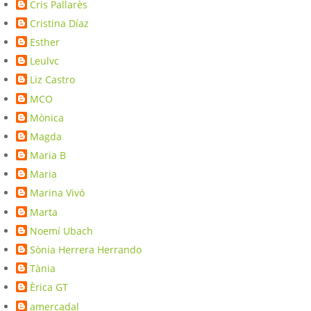
Cris Pallarès
Cristina Díaz
Esther
Leulvc
Liz Castro
MCO
Mònica
Magda
Maria B
Maria
Marina Vivó
Marta
Noemí Ubach
Sònia Herrera Herrando
Tània
Èrica GT
amercadal