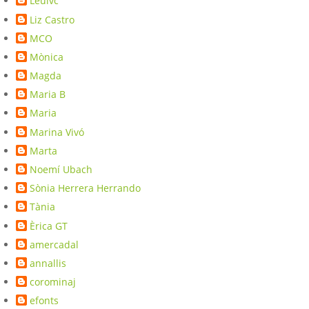
Leulvc
Liz Castro
MCO
Mònica
Magda
Maria B
Maria
Marina Vivó
Marta
Noemí Ubach
Sònia Herrera Herrando
Tània
Èrica GT
amercadal
annallis
corominaj
efonts