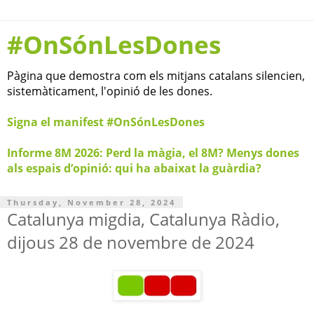
#OnSónLesDones
Pàgina que demostra com els mitjans catalans silencien,
sistemàticament, l'opinió de les dones.
Signa el manifest #OnSónLesDones
Informe 8M 2026: Perd la màgia, el 8M? Menys dones
als espais d’opinió: qui ha abaixat la guàrdia?
Thursday, November 28, 2024
Catalunya migdia, Catalunya Ràdio,
dijous 28 de novembre de 2024