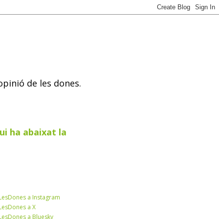
opinió de les dones.
ui ha abaixat la
esDones a Instagram
esDones a X
esDones a Bluesky