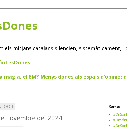
sDones
els mitjans catalans silencien, sistemàticament, l'
SónLesDones
a màgia, el 8M? Menys dones als espais d’opinió: q
, 2024
Xarxes
#OnSónL
 de novembre del 2024
#OnSónL
#OnSónL