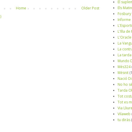
El suple
Els Mati
Home
Older Post
Fosbury
)
Informe
L'Esport
L'Illa d
L'Oracle
La Vang
La contr
La tarda
Mundo D
Més324
Mésnit
(
Nació Di
No ho s
Tarda O
Tot cost
Tot es 
Via Lliur
Vilaweb
tu diràs