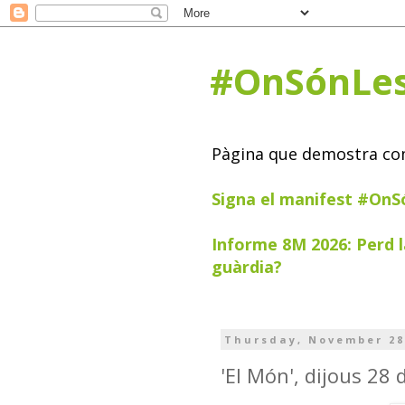
#OnSónLe
Pàgina que demostra com 
Signa el manifest #On
Informe 8M 2026: Perd l
guàrdia?
Thursday, November 28
'El Món', dijous 28