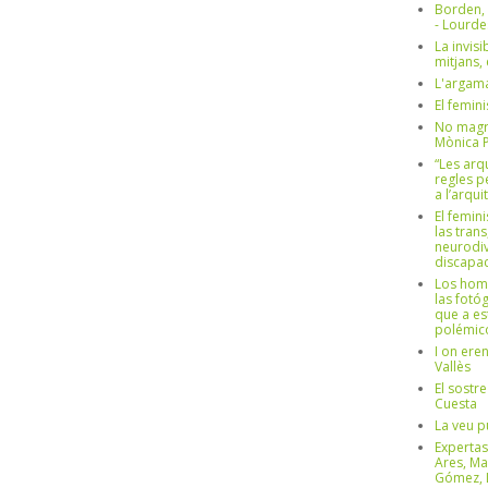
Borden,
- Lourd
La invisi
mitjans,
L'argama
El femin
No magre
Mònica 
“Les arq
regles p
a l’arqu
El femin
las trans
neurodiv
discapac
Los hom
las fotóg
que a es
polémico
I on ere
Vallès
El sostre
Cuesta
La veu p
Expertas
Ares, Ma
Gómez, L