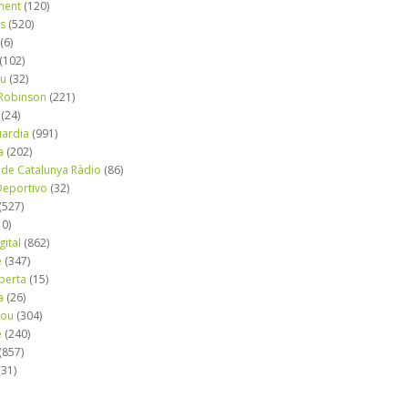
ment
(120)
ns
(520)
(6)
(102)
iu
(32)
e Robinson
(221)
(24)
uardia
(991)
a
(202)
 de Catalunya Ràdio
(86)
eportivo
(32)
(527)
10)
gital
(862)
é
(347)
berta
(15)
a
(26)
mou
(304)
e
(240)
(857)
(31)