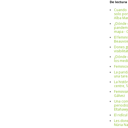
De lectura
Cuando 
solo por
Alba Mar
¿Dónde e
pandemia
mapa - C
El femin
Beauvoi
Dones g
visibilit
¿Dónde e
los medi
Feminici
La parid
una tar
La històr
centre, ‘
Feminism
Gálvez
Una conv
periodis
Eltahawy
El ridíc
Les done
Núria N