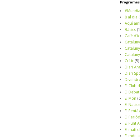
Programes/
#Mundia
8 al dia
Aquí am
Bàsics
(
Cafè d'i
Cataluny
Cataluny
Cataluny
Crític
(5)
Diari Ar
Diari Sp
Divendr
El Club d
El Debat
El Món
(
El Nacio
El Pentà
El Perió
El Punt A
El matí 
El món a