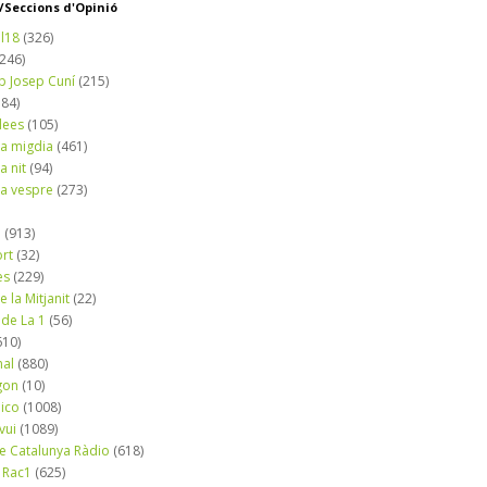
Seccions d'Opinió
l18
(326)
(246)
b Josep Cuní
(215)
184)
dees
(105)
a migdia
(461)
a nit
(94)
a vespre
(273)
a
(913)
ort
(32)
es
(229)
e la Mitjanit
(22)
 de La 1
(56)
610)
nal
(880)
gon
(10)
dico
(1008)
vui
(1089)
de Catalunya Ràdio
(618)
 Rac1
(625)