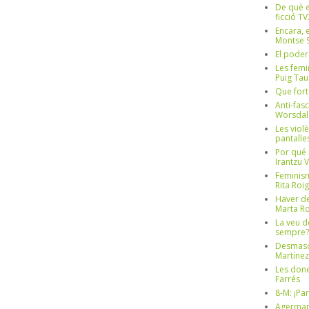
De què e
ficció TV
Encara, e
Montse S
El poder
Les femi
Puig Tau
Que fort
Anti-fas
Worsdal
Les viol
pantalle
Por qué 
Irantzu 
Feminism
Rita Roig
Haver de
Marta Ro
La veu d
sempre? 
Desmascul
Martínez
Les done
Farrés
8-M: ¡Pa
Agerman