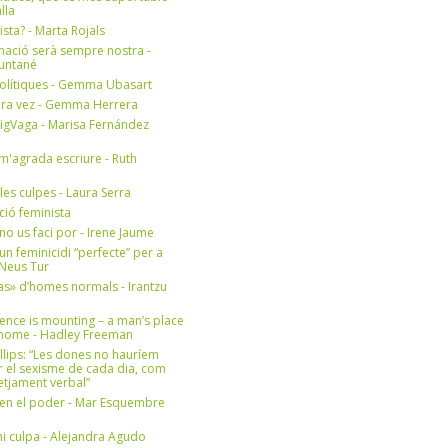
lla
ista? - Marta Rojals
mació serà sempre nostra -
Muntané
olítiques - Gemma Ubasart
era vez - Gemma Herrera
igVaga - Marisa Fernández
m'agrada escriure - Ruth
 les culpes - Laura Serra
ició feminista
no us faci por - Irene Jaume
un feminicidi “perfecte” per a
- Neus Tur
s» d’homes normals - Irantzu
ence is mounting – a man’s place
e home - Hadley Freeman
llips: “Les dones no hauríem
r el sexisme de cada dia, com
setjament verbal”
en el poder - Mar Esquembre
i culpa - Alejandra Agudo