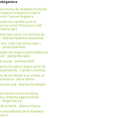
 obligatòria
una mesa de analistas formada
 mujeres todavía es noticia -
eca / Samuel Regueira
stán las científicas en la
? La covid-19 las borra del
ristina Sáez
ismo que nació con Simone de
r - Máriam Martínez-Bascuñán
rans, cada cop més poder i
at - Jessica Bennett
stán las mujeres periodistas en
os? - Julieta Morales
di social - Gemma Altell
ad en los altos cargos en la UE,
ea pendiente - Carme Colomina
ia de les dones a un costat, al
la història’ - Elena Simón
e low cost - Marisa Fernández
ersación con la escritora,
ta y activista egipcia Mona
 - Àngel Garcia
ul de la NASA - Mònica Planas
s (sepultades) de la Bauhaus -
avarro