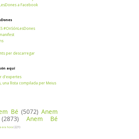
esDones a Facebook
sDones
ES #OnSónLesDones
 manifest
ns
ts per descarregar
són aquí
r d'expertes
 una llista compilada per Meius
em Bé
(5072)
Anem
(2873)
Anem Bé
Ja era hora
(221)