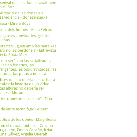
 senyal que les dones cavalquem
es Muñoz
bilització de les dones als
 és violència - donesenxarxa
ssa - Mireia Boya
isme dels homes - Anna Petrús
geu les convidades, gràcies -
Planas
uitectes juguen amb les mateixes
erò no les perdonen” - Entrevista
itecta Zaida Muxí
ismo será con las racializadas,
, les no binaries, las
ergentes, las psquiatrizadas, las
itadas, las putas o no será
bres que no querían escuchar a
rafas: la historia de un vídeo
tas alturas no debería ser
 - Iker Morán
n les dones mentrestant? - Tina
 de vidre tecnològic - Albert
ública de les dones - Mary Beard
 en el debate público - Cristina
rga León, Emma Cerviño, Itziar
ina Gálvez, Argelia Queralt