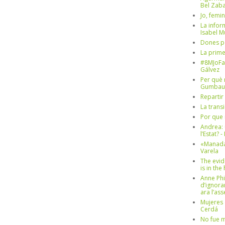
Bel Zaba
Jo, femin
La infor
Isabel 
Dones p
La prim
#8MJoFa
Gálvez
Per què 
Gumbau
Repartir
La trans
Por que 
Andrea: 
l’Estat? 
«Manada
Varela
The evid
is in th
Anne Phi
d’ignora
ara l’as
Mujeres 
Cerdá
No fue m