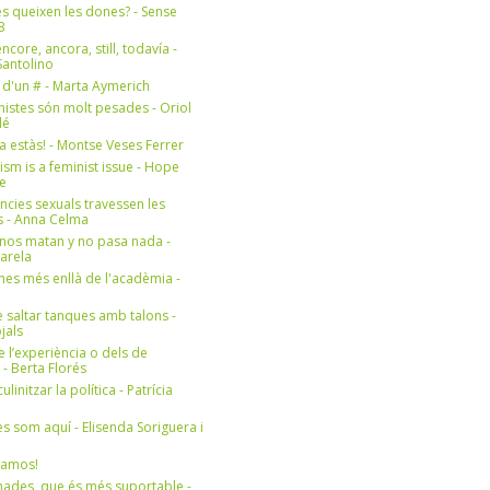
s queixen les dones? - Sense
3
ncore, ancora, still, todavía -
antolino
 d'un # - Marta Aymerich
nistes són molt pesades - Oriol
lé
a estàs! - Montse Veses Ferrer
cism is a feminist issue - Hope
e
ències sexuals travessen les
s - Anna Celma
nos matan y no pasa nada -
Varela
es més enllà de l'acadèmia -
 saltar tanques amb talons -
jals
e l’experiència o dels de
- Berta Florés
initzar la política - Patrícia
s som aquí - Elisenda Soriguera i
ramos!
ades, que és més suportable -