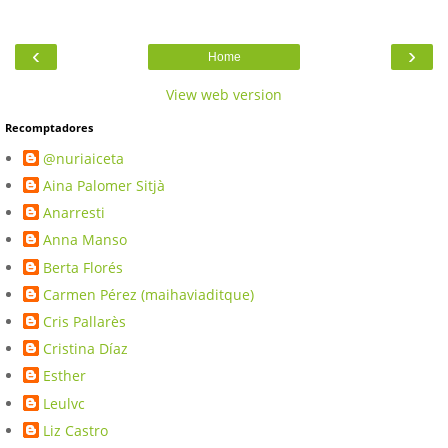
‹
›
Home
View web version
Recomptadores
@nuriaiceta
Aina Palomer Sitjà
Anarresti
Anna Manso
Berta Florés
Carmen Pérez (maihaviaditque)
Cris Pallarès
Cristina Díaz
Esther
Leulvc
Liz Castro