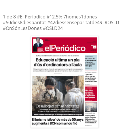
1 de 8 #El Periodico #12,5% 7homes1dones
#50dies8diesparitat #42diessenseparitatde49 #OSLD
#OnSónLesDones #OSLD24