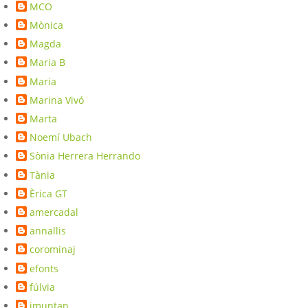
MCO
Mònica
Magda
Maria B
Maria
Marina Vivó
Marta
Noemí Ubach
Sònia Herrera Herrando
Tània
Èrica GT
amercadal
annallis
corominaj
efonts
fúlvia
imuntan