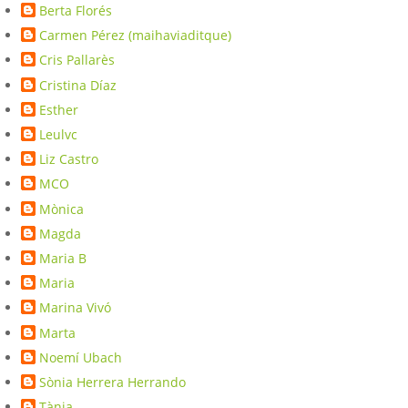
Berta Florés
Carmen Pérez (maihaviaditque)
Cris Pallarès
Cristina Díaz
Esther
Leulvc
Liz Castro
MCO
Mònica
Magda
Maria B
Maria
Marina Vivó
Marta
Noemí Ubach
Sònia Herrera Herrando
Tània