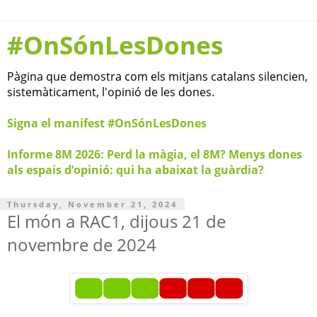
#OnSónLesDones
Pàgina que demostra com els mitjans catalans silencien,
sistemàticament, l'opinió de les dones.
Signa el manifest #OnSónLesDones
Informe 8M 2026: Perd la màgia, el 8M? Menys dones
als espais d’opinió: qui ha abaixat la guàrdia?
Thursday, November 21, 2024
El món a RAC1, dijous 21 de
novembre de 2024