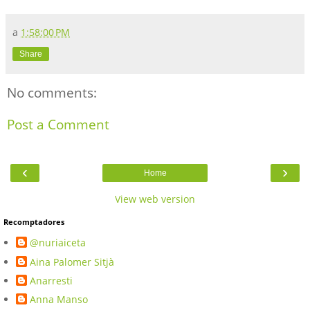
a
1:58:00 PM
Share
No comments:
Post a Comment
‹
›
Home
View web version
Recomptadores
@nuriaiceta
Aina Palomer Sitjà
Anarresti
Anna Manso