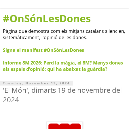
#OnSónLesDones
Pàgina que demostra com els mitjans catalans silencien,
sistemàticament, l'opinió de les dones.
Signa el manifest #OnSónLesDones
Informe 8M 2026: Perd la màgia, el 8M? Menys dones
als espais d’opinió: qui ha abaixat la guàrdia?
Tuesday, November 19, 2024
'El Món', dimarts 19 de novembre del
2024