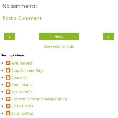
No comments:
Post a Comment
‹
›
Home
View web version
Recomptadores
@nuriaiceta
Aina Palomer Sitjà
Anarresti
Anna Manso
Berta Florés
Carmen Pérez (maihaviaditque)
Cris Pallarès
Cristina Díaz