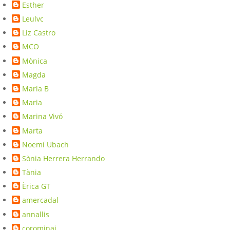
Esther
Leulvc
Liz Castro
MCO
Mònica
Magda
Maria B
Maria
Marina Vivó
Marta
Noemí Ubach
Sònia Herrera Herrando
Tània
Èrica GT
amercadal
annallis
corominaj