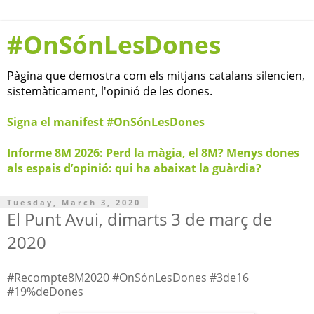
#OnSónLesDones
Pàgina que demostra com els mitjans catalans silencien,
sistemàticament, l'opinió de les dones.
Signa el manifest #OnSónLesDones
Informe 8M 2026: Perd la màgia, el 8M? Menys dones
als espais d’opinió: qui ha abaixat la guàrdia?
Tuesday, March 3, 2020
El Punt Avui, dimarts 3 de març de
2020
#Recompte8M2020 #OnSónLesDones #3de16
#19%deDones