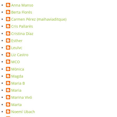
Anna Manso
Berta Florés
Carmen Pérez (maihaviaditque)
Cris Pallarès
Cristina Díaz
Esther
Leulvc
Liz Castro
MCO
Mònica
Magda
Maria B
Maria
Marina Vivó
Marta
Noemí Ubach