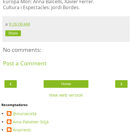
Europa-Món: Anna Balcells, Xavier Ferrer.
Cultura i Espectacles: Jordi Bordes.
a
9:26:00 AM
Share
No comments:
Post a Comment
‹
›
Home
View web version
Recomptadores
@nuriaiceta
Aina Palomer Sitjà
Anarresti