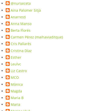
@nuriaiceta
Aina Palomer Sitjà
Anarresti
Anna Manso
Berta Florés
Carmen Pérez (maihaviaditque)
Cris Pallarès
Cristina Díaz
Esther
Leulvc
Liz Castro
MCO
Mònica
Magda
Maria B
Maria