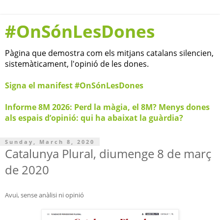
#OnSónLesDones
Pàgina que demostra com els mitjans catalans silencien,
sistemàticament, l'opinió de les dones.
Signa el manifest #OnSónLesDones
Informe 8M 2026: Perd la màgia, el 8M? Menys dones
als espais d’opinió: qui ha abaixat la guàrdia?
Sunday, March 8, 2020
Catalunya Plural, diumenge 8 de març
de 2020
Avui, sense
anàlisi ni
opinió