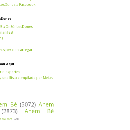
esDones a Facebook
sDones
ES #OnSónLesDones
 manifest
ns
ts per descarregar
són aquí
r d'expertes
 una llista compilada per Meius
em Bé
(5072)
Anem
(2873)
Anem Bé
Ja era hora
(221)