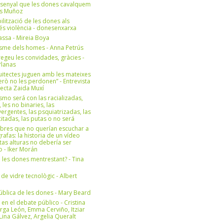
 senyal que les dones cavalquem
es Muñoz
bilització de les dones als
 és violència - donesenxarxa
ssa - Mireia Boya
isme dels homes - Anna Petrús
geu les convidades, gràcies -
Planas
uitectes juguen amb les mateixes
erò no les perdonen” - Entrevista
itecta Zaida Muxí
ismo será con las racializadas,
, les no binaries, las
ergentes, las psquiatrizadas, las
itadas, las putas o no será
bres que no querían escuchar a
rafas: la historia de un vídeo
tas alturas no debería ser
 - Iker Morán
n les dones mentrestant? - Tina
 de vidre tecnològic - Albert
ública de les dones - Mary Beard
 en el debate público - Cristina
rga León, Emma Cerviño, Itziar
ina Gálvez, Argelia Queralt