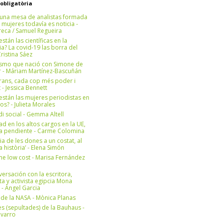
 obligatòria
una mesa de analistas formada
 mujeres todavía es noticia -
eca / Samuel Regueira
stán las científicas en la
? La covid-19 las borra del
ristina Sáez
ismo que nació con Simone de
r - Máriam Martínez-Bascuñán
rans, cada cop més poder i
at - Jessica Bennett
stán las mujeres periodistas en
os? - Julieta Morales
di social - Gemma Altell
ad en los altos cargos en la UE,
ea pendiente - Carme Colomina
ia de les dones a un costat, al
la història’ - Elena Simón
e low cost - Marisa Fernández
ersación con la escritora,
ta y activista egipcia Mona
 - Àngel Garcia
ul de la NASA - Mònica Planas
s (sepultades) de la Bauhaus -
avarro