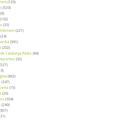
ment
(120)
ns
(520)
(6)
(102)
iu
(32)
e Robinson
(221)
(24)
uardia
(991)
a
(202)
 de Catalunya Ràdio
(86)
eportivo
(32)
(527)
10)
gital
(862)
é
(347)
berta
(15)
a
(26)
mou
(304)
e
(240)
(857)
(31)