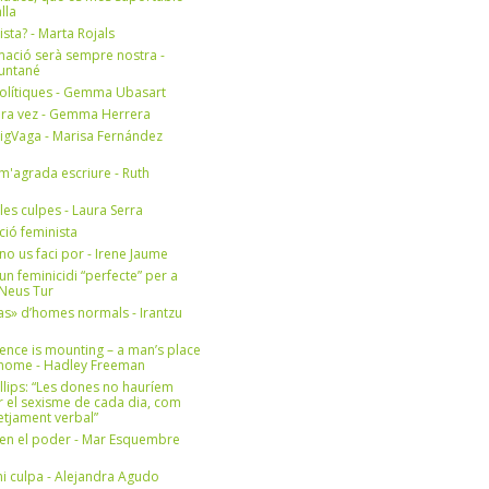
lla
ista? - Marta Rojals
mació serà sempre nostra -
Muntané
olítiques - Gemma Ubasart
era vez - Gemma Herrera
igVaga - Marisa Fernández
m'agrada escriure - Ruth
 les culpes - Laura Serra
ició feminista
no us faci por - Irene Jaume
un feminicidi “perfecte” per a
- Neus Tur
s» d’homes normals - Irantzu
ence is mounting – a man’s place
e home - Hadley Freeman
llips: “Les dones no hauríem
r el sexisme de cada dia, com
setjament verbal”
en el poder - Mar Esquembre
i culpa - Alejandra Agudo