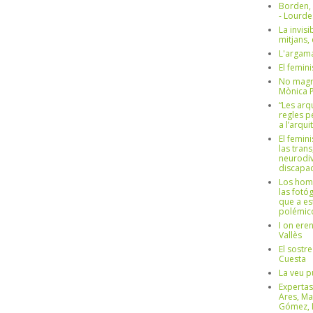
Borden,
- Lourd
La invisi
mitjans,
L'argama
El femin
No magre
Mònica 
“Les arq
regles p
a l’arqu
El femin
las trans
neurodiv
discapac
Los hom
las fotóg
que a es
polémico
I on ere
Vallès
El sostre
Cuesta
La veu p
Expertas
Ares, Ma
Gómez, L