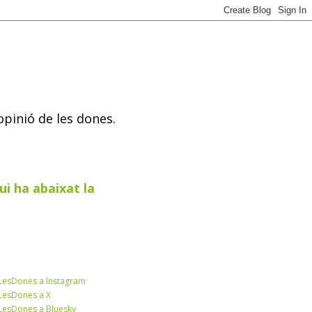
opinió de les dones.
ui ha abaixat la
esDones a Instagram
esDones a X
esDones a Bluesky