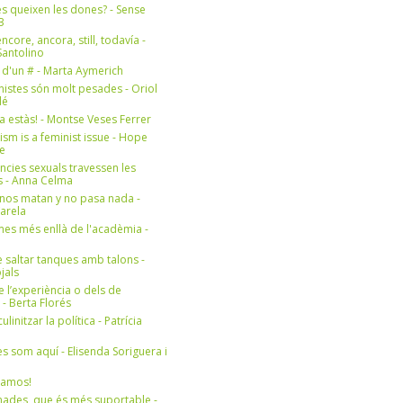
s queixen les dones? - Sense
3
ncore, ancora, still, todavía -
antolino
 d'un # - Marta Aymerich
nistes són molt pesades - Oriol
lé
a estàs! - Montse Veses Ferrer
cism is a feminist issue - Hope
e
ències sexuals travessen les
s - Anna Celma
nos matan y no pasa nada -
Varela
es més enllà de l'acadèmia -
 saltar tanques amb talons -
jals
e l’experiència o dels de
- Berta Florés
initzar la política - Patrícia
s som aquí - Elisenda Soriguera i
ramos!
ades, que és més suportable -