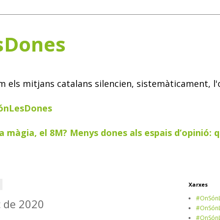
sDones
els mitjans catalans silencien, sistemàticament, l'
SónLesDones
a màgia, el 8M? Menys dones als espais d’opinió: q
0
Xarxes
#OnSónL
ç de 2020
#OnSónL
#OnSónL