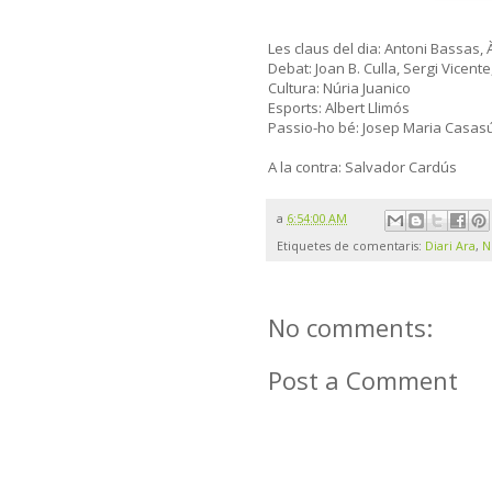
Les claus del dia: Antoni Bassas, 
Debat: Joan B. Culla, Sergi Vicent
Cultura: Núria Juanico
Esports: Albert Llimós
Passio-ho bé: Josep Maria Casas
A la contra: Salvador Cardús
a
6:54:00 AM
Etiquetes de comentaris:
Diari Ara
,
N
No comments:
Post a Comment