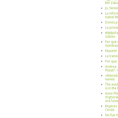
Bel Zaba
Jo, femin
La infor
Isabel 
Dones p
La prim
#8MJoFa
Gálvez
Per què 
Gumbau
Repartir
La trans
Por que 
Andrea: 
l’Estat? 
«Manada
Varela
The evid
is in th
Anne Phi
d’ignora
ara l’as
Mujeres 
Cerdá
No fue m