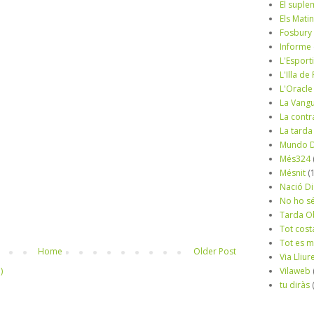
El suple
Els Mati
Fosbury
Informe
L'Esport
L'Illa d
L'Oracle
La Vang
La contr
La tarda
Mundo D
Més324
Mésnit
(
Nació Di
No ho s
Tarda O
Tot cost
Tot es 
Home
Older Post
Via Lliur
Vilaweb
)
tu diràs