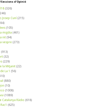
Seccions d'Opinió
l18
(326)
(246)
b Josep Cuní
(215)
184)
dees
(105)
a migdia
(461)
a nit
(94)
a vespre
(273)
a
(913)
ort
(32)
es
(229)
e la Mitjanit
(22)
 de La 1
(56)
610)
nal
(880)
gon
(10)
dico
(1008)
vui
(1089)
de Catalunya Ràdio
(618)
 Rac1
(625)