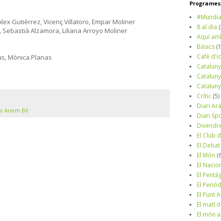
Programes/
#Mundia
Àlex Gutiérrez, Vicenç Villatoro, Empar Moliner
8 al dia
e, Sebastià Alzamora, Liliana Arroyo Moliner
Aquí am
Bàsics
(
Cafè d'i
ús, Mònica Planas
Cataluny
Cataluny
Cataluny
Crític
(5)
Diari Ar
o Anem Bé
Diari Sp
Divendr
El Club d
El Debat
El Món
(
El Nacio
El Pentà
El Perió
El Punt A
El matí 
El món a