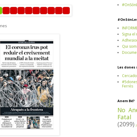
#OnSónL
#OnSónLe
ones
INFORM
Signa el
Adhesio
Qui som
Documen
Les dones 
Cercado
#5dones,
Ferrés
Anem Bé?
No An
Fatal
(2099)