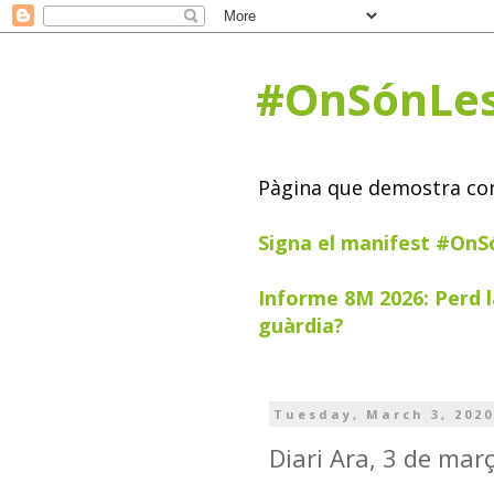
#OnSónLe
Pàgina que demostra com 
Signa el manifest #On
Informe 8M 2026: Perd l
guàrdia?
Tuesday, March 3, 202
Diari Ara, 3 de mar