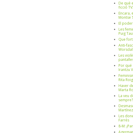
De què e
ficció TV
Encara, e
Montse S
El poder
Les femi
Puig Tau
Que fort
Anti-fas
Worsdal
Les viol
pantalle
Por qué 
Irantzu 
Feminism
Rita Roig
Haver de
Marta Ro
La veu d
sempre? 
Desmascul
Martínez
Les done
Farrés
8-M: ¡Pa
Agerman