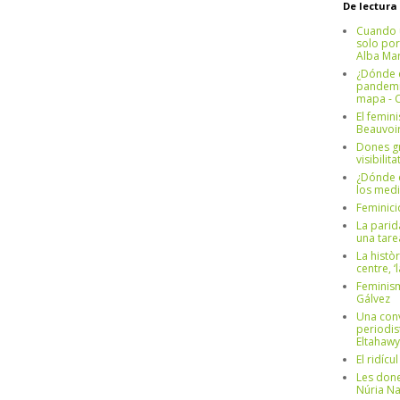
De lectura
Cuando 
solo por
Alba Mar
¿Dónde e
pandemia
mapa - C
El femin
Beauvoi
Dones g
visibilit
¿Dónde e
los medi
Feminici
La parid
una tar
La històr
centre, ‘
Feminism
Gálvez
Una conv
periodis
Eltahawy
El ridíc
Les done
Núria N