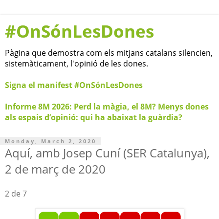
#OnSónLesDones
Pàgina que demostra com els mitjans catalans silencien,
sistemàticament, l'opinió de les dones.
Signa el manifest #OnSónLesDones
Informe 8M 2026: Perd la màgia, el 8M? Menys dones
als espais d’opinió: qui ha abaixat la guàrdia?
Monday, March 2, 2020
Aquí, amb Josep Cuní (SER Catalunya),
2 de març de 2020
2 de 7