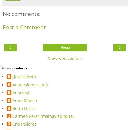
No comments:
Post a Comment
‹
›
Home
View web version
Recomptadores
@nuriaiceta
Aina Palomer Sitjà
Anarresti
Anna Manso
Berta Florés
Carmen Pérez (maihaviaditque)
Cris Pallarès