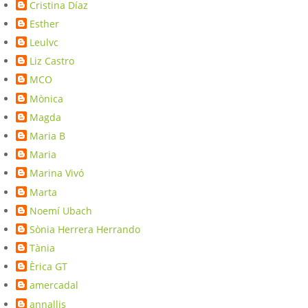
Cristina Díaz
Esther
Leulvc
Liz Castro
MCO
Mònica
Magda
Maria B
Maria
Marina Vivó
Marta
Noemí Ubach
Sònia Herrera Herrando
Tània
Èrica GT
amercadal
annallis