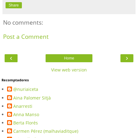
Share
No comments:
Post a Comment
‹
›
Home
View web version
Recomptadores
@nuriaiceta
Aina Palomer Sitjà
Anarresti
Anna Manso
Berta Florés
Carmen Pérez (maihaviaditque)