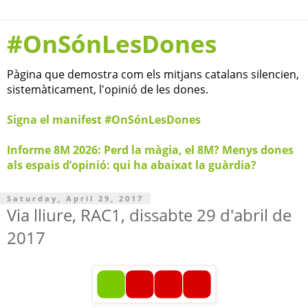
#OnSónLesDones
Pàgina que demostra com els mitjans catalans silencien,
sistemàticament, l'opinió de les dones.
Signa el manifest #OnSónLesDones
Informe 8M 2026: Perd la màgia, el 8M? Menys dones
als espais d’opinió: qui ha abaixat la guàrdia?
Saturday, April 29, 2017
Via lliure, RAC1, dissabte 29 d'abril de
2017