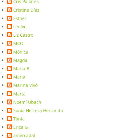
Cris Pallarès
Cristina Díaz
Esther
Leulvc
Liz Castro
MCO
Mònica
Magda
Maria B
Maria
Marina Vivó
Marta
Noemí Ubach
Sònia Herrera Herrando
Tània
Èrica GT
amercadal