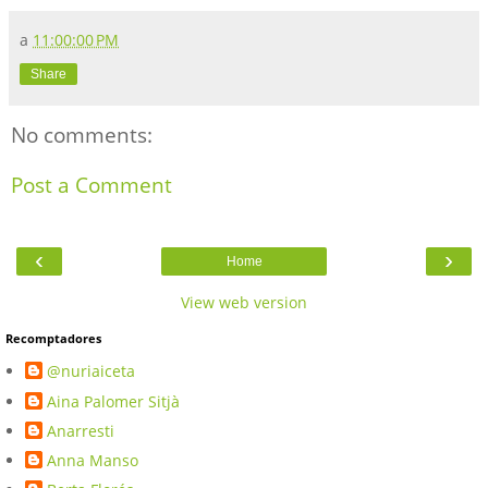
a
11:00:00 PM
Share
No comments:
Post a Comment
‹
›
Home
View web version
Recomptadores
@nuriaiceta
Aina Palomer Sitjà
Anarresti
Anna Manso