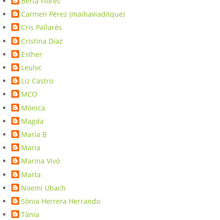
Berta Florés
Carmen Pérez (maihaviaditque)
Cris Pallarès
Cristina Díaz
Esther
Leulvc
Liz Castro
MCO
Mònica
Magda
Maria B
Maria
Marina Vivó
Marta
Noemí Ubach
Sònia Herrera Herrando
Tània