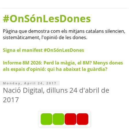
#OnSónLesDones
Pàgina que demostra com els mitjans catalans silencien,
sistemàticament, l'opinió de les dones.
Signa el manifest #OnSónLesDones
Informe 8M 2026: Perd la màgia, el 8M? Menys dones
als espais d’opinió: qui ha abaixat la guàrdia?
Monday, April 24, 2017
Nació Digital, dilluns 24 d'abril de
2017